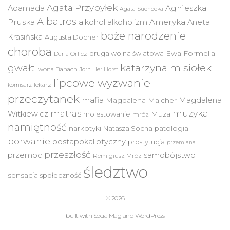
Agata Przybyłek
Agnieszka
Adamada
Agata Suchocka
Albatros
Pruska
Ameryka
alkohol
alkoholizm
Aneta
boże narodzenie
Krasińska
Augusta Docher
choroba
druga wojna światowa
Ewa Formella
Daria Orlicz
katarzyna misiołek
gwałt
Iwona Banach
Jorn Lier Horst
lipcowe wyzwanie
lekarz
komisarz
przeczytanek
mafia
Magdalena
Magdalena Majcher
muzyka
matras
Witkiewicz
molestowanie
Muza
mróz
namiętność
narkotyki
Natasza Socha
patologia
porwanie
postapokaliptyczny
prostytucja
przemiana
przeszłość
przemoc
samobójstwo
Remigiusz Mróz
śledztwo
sensacja
społeczność
© 2026
built with
SocialMag
and
WordPress