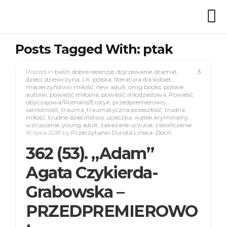
Posts Tagged With: ptak
Posted in
baśń
,
dobre recenzje
,
dojrzewanie
,
dramat
,
3
dzieci
,
dziewczyna
,
Lit. polska
,
literatura dla kobiet
,
macierzyństwo
,
miłość
,
new adult
,
omg books
,
polskie
autorki
,
powieść miłosna
,
powieść młodzieżowa
,
Powieść
obyczajowa/Romans/Erotyk
,
przedpremierowo
,
samotność
,
trauma
,
traumatyczna przeszłość
,
trudna
miłość
,
trudne dzieciństwo
,
ucieczka
,
wątek kryminalny
,
wzruszenie
,
young adult
,
zakazane uczucie
,
zakończenie
16 lipca 2018
by
Przeczytanki Dorota Lińska-Złoch
362 (53). „Adam”
Agata Czykierda-
Grabowska –
PRZEDPREMIEROWO