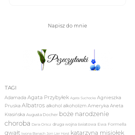
Napisz do mnie
TAGI
Agata Przybyłek
Agnieszka
Adamada
Agata Suchocka
Albatros
Pruska
Ameryka
alkohol
alkoholizm
Aneta
boże narodzenie
Krasińska
Augusta Docher
choroba
druga wojna światowa
Ewa Formella
Daria Orlicz
katarzyna misiołek
gwałt
Iwona Banach
Jorn Lier Horst