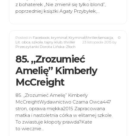
z bohaterek „Nie zmienił się tylko blond”,
poprzedniej książki Agaty Przybyłek,…
Posted in
Facebook
,
kryminał
,
Kryminał/thriller/sensacja
,
0
Lit. obca
,
szkoła
,
tajny klub
,
thriller
23 listopada 2015
by
Przeczytanki Dorota Lińska-Złoch
85. „Zrozumieć
Amelię” Kimberly
McCreight
85. „Zrozumieć Amelię” Kimberly
McCreightWydawnictwo Czarna Owca447
stron, oprawa miękka2015 Zapracowana
matka i nastoletnia córka w elitarnej szkole.
To zwiastuje kłopoty prawda?Kate
to wiecznie…