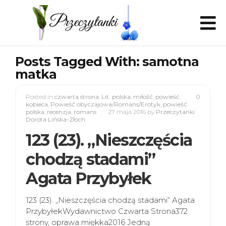
Posts Tagged With: samotna
matka
Posted in
czwarta strona
,
Lit. polska
,
miłość
,
powieść
0
kobieca
,
Powieść obyczajowa/Romans/Erotyk
,
powieść
polska
,
recenzja
,
romans
27 maja 2016
by
Przeczytanki
Dorota Lińska-Złoch
123 (23). „Nieszczęścia
chodzą stadami”
Agata Przybyłek
123 (23). „Nieszczęścia chodzą stadami” Agata
PrzybyłekWydawnictwo Czwarta Strona372
strony, oprawa miękka2016 Jedną