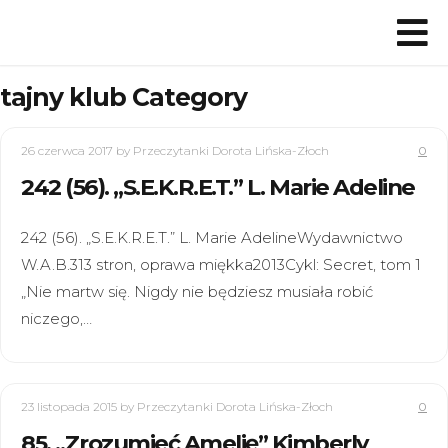
tajny klub Category
26 czerwca 2017
by Przeczytanki Dorota Lińska-Złoch
0
242 (56). „S.E.K.R.E.T.” L. Marie Adeline
242 (56). „S.E.K.R.E.T.” L. Marie AdelineWydawnictwo
W.A.B.313 stron, oprawa miękka2013Cykl: Secret, tom 1
„Nie martw się. Nigdy nie będziesz musiała robić
niczego,…
23 listopada 2015
by Przeczytanki Dorota Lińska-Złoch
0
85. „Zrozumieć Amelię” Kimberly