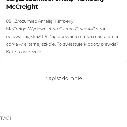
McCreight
85. „Zrozumieć Amelię” Kimberly
McCreightWydawnictwo Czarna Owca447 stron,
oprawa miękka2015 Zapracowana matka i nastoletnia
córka w elitarnej szkole. To zwiastuje kłopoty prawda?
Kate to wiecznie…
Napisz do mnie
TAGI