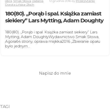
obca
,
Smak Słowa
,
zadania
12 grudnia 2016
by
Przeczytanki
Dorota Lińska-Złoch
180(80). „Porąb i spal. Książka zamiast
siekiery” Lars Mytting, Adam Doughty
180(80). „Porąb i spal. Książka zamiast siekiery” Lars
Mytting, Adam DoughtyWydawnictwo Smak Słowa,
Agora64 strony, oprawa miękka2016 „Zbieranie opału
było jednym…
Napisz do mnie
TAGI