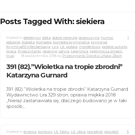
Posts Tagged With: siekiera
Posted in
detektywi
,
dieta
,
dobre recenzje
,
dziewczyna
,
humor
,
1
jedzenie
,
kobieta
,
Komedia
,
komedia kryminalna
,
kryminał
,
Kryminał/thriller/sensacja
,
Lira
,
Lit. polska
,
morderstwo
,
polskie autorki
,
praca
,
Przeczytanki
,
recenzja
,
satyra
,
tajemnica
,
tajemnicza śmierć
,
trup
18 października 2018
by
Przeczytanki Dorota Lińska-Złoch
391 (82).”Wioletka na tropie zbrodni”
Katarzyna Gurnard
391 (82).”Wioletka na tropie zbrodni” Katarzyna Gurnard
Wydawnictwo Lira 329 stron, oprawa miękka 2018
„Nieraz zastanawiała się, dlaczego budowano je w taki
sposób,…
Posted in
drzewa
,
konkurs
,
Lit. faktu
,
Lit. obca
,
poradnik
,
powieść
5