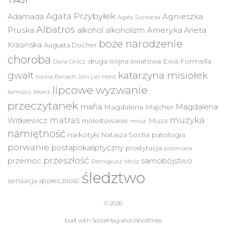
TAGI
Agata Przybyłek
Agnieszka
Adamada
Agata Suchocka
Albatros
Pruska
Ameryka
alkohol
alkoholizm
Aneta
boże narodzenie
Krasińska
Augusta Docher
choroba
druga wojna światowa
Ewa Formella
Daria Orlicz
katarzyna misiołek
gwałt
Iwona Banach
Jorn Lier Horst
lipcowe wyzwanie
lekarz
komisarz
przeczytanek
mafia
Magdalena
Magdalena Majcher
muzyka
matras
Witkiewicz
molestowanie
Muza
mróz
namiętność
narkotyki
Natasza Socha
patologia
porwanie
postapokaliptyczny
prostytucja
przemiana
przeszłość
przemoc
samobójstwo
Remigiusz Mróz
śledztwo
sensacja
społeczność
© 2026
built with
SocialMag
and
WordPress