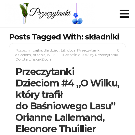
Posts Tagged With: składniki
Posted in
bajka
,
dla dzieci
,
Lit. obca
,
Przeczytanki
0
dzieciom
,
przepis
,
Wilk
11 września 2017
by
Przeczytanki
Dorota Lińska-Złoch
Przeczytanki
Dzieciom #4 „O Wilku,
który trafił
do Baśniowego Lasu”
Orianne Lallemand,
Eleonore Thuillier