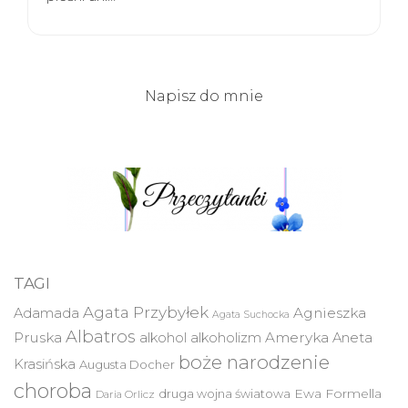
Napisz do mnie
TAGI
Agata Przybyłek
Agnieszka
Adamada
Agata Suchocka
Albatros
Pruska
Ameryka
alkohol
alkoholizm
Aneta
boże narodzenie
Krasińska
Augusta Docher
choroba
druga wojna światowa
Ewa Formella
Daria Orlicz