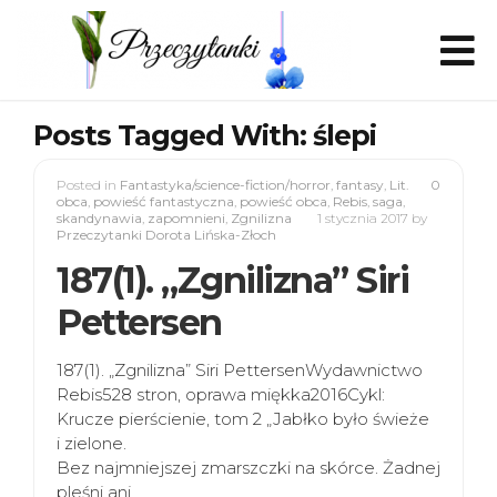
Posts Tagged With: ślepi
Posted in
Fantastyka/science-fiction/horror
,
fantasy
,
Lit.
0
obca
,
powieść fantastyczna
,
powieść obca
,
Rebis
,
saga
,
skandynawia
,
zapomnieni
,
Zgnilizna
1 stycznia 2017
by
Przeczytanki Dorota Lińska-Złoch
187(1). „Zgnilizna” Siri
Pettersen
187(1). „Zgnilizna” Siri PettersenWydawnictwo
Rebis528 stron, oprawa miękka2016Cykl:
Krucze pierścienie, tom 2 „Jabłko było świeże
i zielone.
Bez najmniejszej zmarszczki na skórce. Żadnej
pleśni ani…