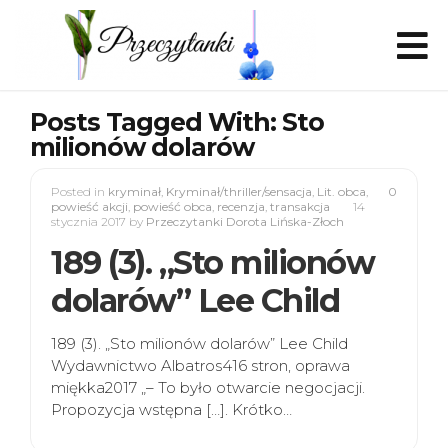
Posts Tagged With: Sto
milionów dolarów
Posted in
kryminał
,
Kryminał/thriller/sensacja
,
Lit. obca
,
0
powieść akcji
,
powieść obca
,
recenzja
,
transakcja
14
stycznia 2017
by
Przeczytanki Dorota Lińska-Złoch
189 (3). „Sto milionów
dolarów” Lee Child
189 (3). „Sto milionów dolarów” Lee Child
Wydawnictwo Albatros416 stron, oprawa
miękka2017 „– To było otwarcie negocjacji.
Propozycja wstępna […]. Krótko…