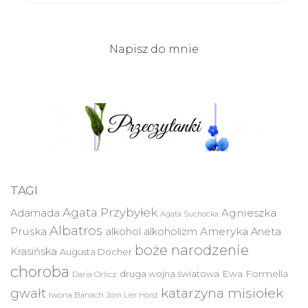
Napisz do mnie
TAGI
Agata Przybyłek
Agnieszka
Adamada
Agata Suchocka
Albatros
Pruska
Ameryka
alkohol
alkoholizm
Aneta
boże narodzenie
Krasińska
Augusta Docher
choroba
druga wojna światowa
Ewa Formella
Daria Orlicz
katarzyna misiołek
gwałt
Iwona Banach
Jorn Lier Horst