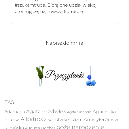
#szukamtrupa. Biorą one udział w akcji
promującej najnowszą komedię…
Napisz do mnie
TAGI
Agata Przybyłek
Agnieszka
Adamada
Agata Suchocka
Albatros
Pruska
Ameryka
alkohol
alkoholizm
Aneta
boże narodzenie
Krasińska
Augusta Docher