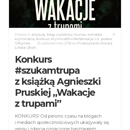
Posted in
artykuły
,
blog
,
czytelnicy
,
humor
,
komedia
0
kryminalna
,
konkurs
,
Kryminał/thriller/sensacja
,
Lit. polska
,
Oficynka
25 października 2018
by
Przeczytanki Dorota
Lińska-Złoch
Konkurs
#szukamtrupa
z książką Agnieszki
Pruskiej „Wakacje
z trupami”
KONKURS! Od pewno czasu na blogach
i mediach społecznościowych ukazywały się
wpisy i zdjęcia oznaczone hasztagiem