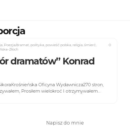
borcja
ja
,
Poezja/dramat
,
polityka
,
powieść polska
,
religia
,
śmierć
,
0
ińska-Złoch
biór dramatów” Konrad
 SikoraKrośnieńska Oficyna Wydawnicza270 stron,
zyzywałem, Prosiłem wielokroć I otrzymywałem…
Napisz do mnie