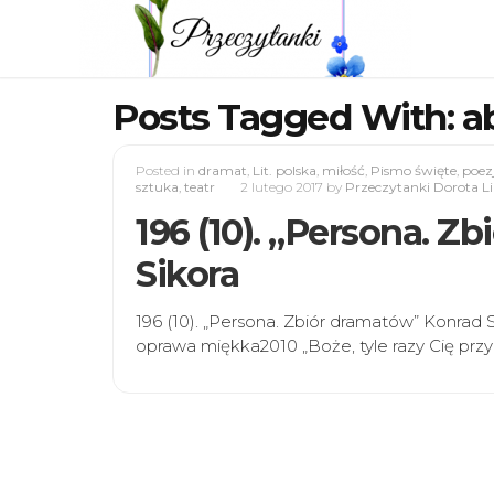
Posts Tagged With: a
Posted in
dramat
,
Lit. polska
,
miłość
,
Pismo święte
,
poez
sztuka
,
teatr
2 lutego 2017
by
Przeczytanki Dorota L
196 (10). „Persona. Z
Sikora
196 (10). „Persona. Zbiór dramatów” Konrad
oprawa miękka2010 „Boże, tyle razy Cię pr