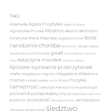
TAGI
Agata Przybyłek
Adamada
Agata Suchocka
Albatros
Agnieszka Pruska
alkohol
alkoholizm
boże
Ameryka
Aneta Krasińska
Augusta Docher
choroba
narodzenie
druga wojna
Daria Orlicz
gwałt
światowa
Ewa Formella
Iwona Banach
Jorn Lier
katarzyna misiołek
lekarz
Horst
komisarz
lipcowe wyzwanie przeczytanek
mafia
Magdalena Witkiewicz
Magdalena Majcher
muzyka
matras
molestowanie
Muza
mróz
namiętność
narkotyki
Natasza Socha
patologia
porwanie
postapokaliptyczny
prostytucja
przemiana
przeszłość
przemoc
samobójstwo
Remigiusz Mróz
śledztwo
sensacja
społeczność