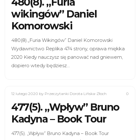
480(8). „Furia
wikingów” Daniel
Komorowski
480(8).„Furia Wikingów” Daniel Komorowski
Wydawnictwo Replika 474 strony, oprawa miękka
2020 Kiedy nauczysz się panować nad gniewem,
dopiero wtedy będziesz…
12 lutego 2020
by Przeczytanki Dorota Lińska-Złoch
0
477(5). „Wpływ” Bruno
Kadyna – Book Tour
477(5). „Wpływ” Bruno Kadyna – Book Tour