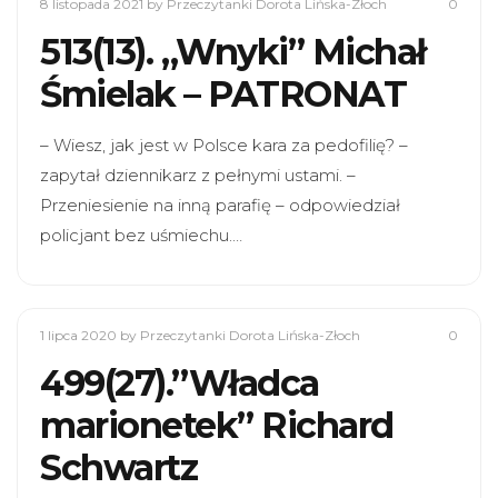
8 listopada 2021
by Przeczytanki Dorota Lińska-Złoch
0
513(13). „Wnyki” Michał
Śmielak – PATRONAT
– Wiesz, jak jest w Polsce kara za pedofilię? –
zapytał dziennikarz z pełnymi ustami. –
Przeniesienie na inną parafię – odpowiedział
policjant bez uśmiechu.…
1 lipca 2020
by Przeczytanki Dorota Lińska-Złoch
0
499(27).”Władca
marionetek” Richard
Schwartz