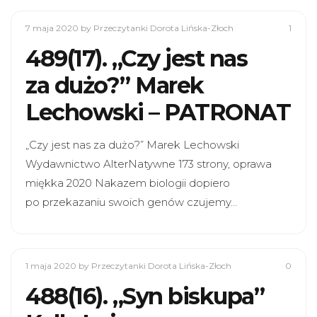
7 maja 2020
by Przeczytanki Dorota Lińska-Złoch
1
489(17). „Czy jest nas
za dużo?” Marek
Lechowski – PATRONAT
„Czy jest nas za dużo?” Marek Lechowski
Wydawnictwo AlterNatywne 173 strony, oprawa
miękka 2020 Nakazem biologii dopiero
po przekazaniu swoich genów czujemy…
1 maja 2020
by Przeczytanki Dorota Lińska-Złoch
0
488(16). „Syn biskupa”