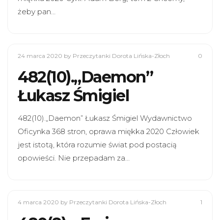
żeby pan…
24 marca 2020
by Przeczytanki Dorota Lińska-Złoch
0
482(10).„Daemon”
Łukasz Śmigiel
482(10).„Daemon” Łukasz Śmigiel Wydawnictwo
Oficynka 368 stron, oprawa miękka 2020 Człowiek
jest istotą, która rozumie świat pod postacią
opowieści. Nie przepadam za…
4 marca 2020
by Przeczytanki Dorota Lińska-Złoch
1