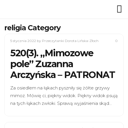
religia Category
5 stycznia 2022
by Przeczytanki Dorota Lińska-Złoch
0
520(3). „Mimozowe
pole” Zuzanna
Arczyńska – PATRONAT
Za osiedlem na łąkach pyszniły się żółte grzywy
mimoz. Mówię ci, piękny widok. Piękny widok psują
na tych łąkach zwłoki. Sprawą wyjaśnienia skąd…