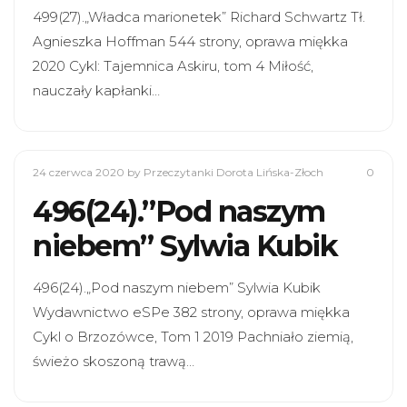
499(27).„Władca marionetek” Richard Schwartz Tł.
Agnieszka Hoffman 544 strony, oprawa miękka
2020 Cykl: Tajemnica Askiru, tom 4 Miłość,
nauczały kapłanki…
24 czerwca 2020
by Przeczytanki Dorota Lińska-Złoch
0
496(24).”Pod naszym
niebem” Sylwia Kubik
496(24).„Pod naszym niebem” Sylwia Kubik
Wydawnictwo eSPe 382 strony, oprawa miękka
Cykl o Brzozówce, Tom 1 2019 Pachniało ziemią,
świeżo skoszoną trawą…