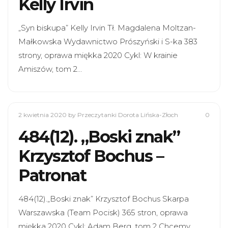
Kelly Irvin
„Syn biskupa” Kelly Irvin Tł. Magdalena Moltzan-
Małkowska Wydawnictwo Prószyński i S-ka 383
strony, oprawa miękka 2020 Cykl: W krainie
Amiszów, tom 2…
2 kwietnia 2020
by Przeczytanki Dorota Lińska-Złoch
0
484(12). „Boski znak”
Krzysztof Bochus –
Patronat
484(12).„Boski znak” Krzysztof Bochus Skarpa
Warszawska (Team Pocisk) 365 stron, oprawa
miękka 2020 Cykl: Adam Berg, tom 2 Chcemy,