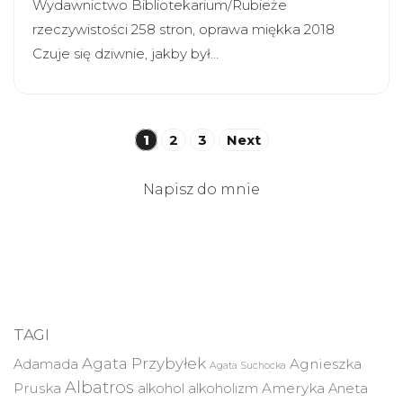
Wydawnictwo Bibliotekarium/Rubieże
rzeczywistości 258 stron, oprawa miękka 2018
Czuje się dziwnie, jakby był…
Stronicowanie
1
2
3
Next
wpisów
Napisz do mnie
TAGI
Agata Przybyłek
Agnieszka
Adamada
Agata Suchocka
Albatros
Pruska
Ameryka
alkohol
alkoholizm
Aneta