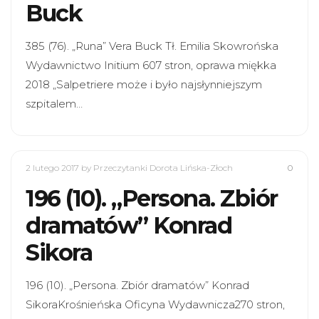
Buck
385 (76). „Runa” Vera Buck Tł. Emilia Skowrońska
Wydawnictwo Initium 607 stron, oprawa miękka
2018 „Salpetriere może i było najsłynniejszym
szpitalem…
2 lutego 2017
by Przeczytanki Dorota Lińska-Złoch
0
196 (10). „Persona. Zbiór
dramatów” Konrad
Sikora
196 (10). „Persona. Zbiór dramatów” Konrad
SikoraKrośnieńska Oficyna Wydawnicza270 stron,