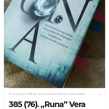
17 września 2018
by Przeczytanki Dorota Lińska-Złoch
2
385 (76). „Runa” Vera