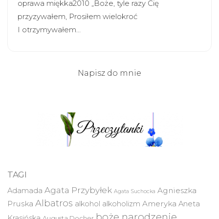
oprawa miękka2010 „Boże, tyle razy Cię
przyzywałem, Prosiłem wielokroć
I otrzymywałem…
Napisz do mnie
TAGI
Agata Przybyłek
Agnieszka
Adamada
Agata Suchocka
Albatros
Pruska
Ameryka
alkohol
alkoholizm
Aneta
boże narodzenie
Krasińska
Augusta Docher