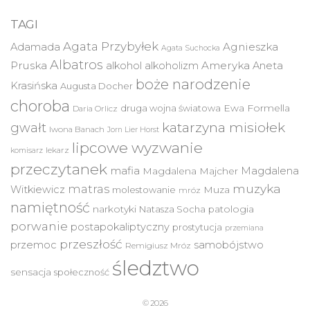
TAGI
Agata Przybyłek
Agnieszka
Adamada
Agata Suchocka
Albatros
Pruska
Ameryka
alkohol
alkoholizm
Aneta
boże narodzenie
Krasińska
Augusta Docher
choroba
druga wojna światowa
Ewa Formella
Daria Orlicz
katarzyna misiołek
gwałt
Iwona Banach
Jorn Lier Horst
lipcowe wyzwanie
lekarz
komisarz
przeczytanek
mafia
Magdalena
Magdalena Majcher
muzyka
matras
Witkiewicz
molestowanie
Muza
mróz
namiętność
narkotyki
Natasza Socha
patologia
porwanie
postapokaliptyczny
prostytucja
przemiana
przeszłość
przemoc
samobójstwo
Remigiusz Mróz
śledztwo
sensacja
społeczność
© 2026