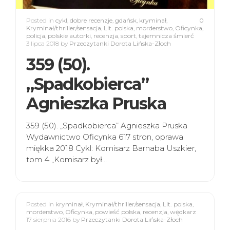
Posted in
cykl
,
dobre recenzje
,
gdańsk
,
kryminał
,
0
Kryminał/thriller/sensacja
,
Lit. polska
,
morderstwo
,
Oficynka
,
policja
,
polskie autorki
,
recenzja
,
sport
,
tajemnicza śmierć
3 lipca 2018
by
Przeczytanki Dorota Lińska-Złoch
359 (50).
„Spadkobierca”
Agnieszka Pruska
359 (50). „Spadkobierca” Agnieszka Pruska
Wydawnictwo Oficynka 617 stron, oprawa
miękka 2018 Cykl: Komisarz Barnaba Uszkier,
tom 4 „Komisarz był…
Posted in
kryminał
,
Kryminał/thriller/sensacja
,
Lit. polska
,
morderstwo
,
Oficynka
,
powieść polska
,
recenzja
,
wędkarz
17 sierpnia 2016
by
Przeczytanki Dorota Lińska-Złoch