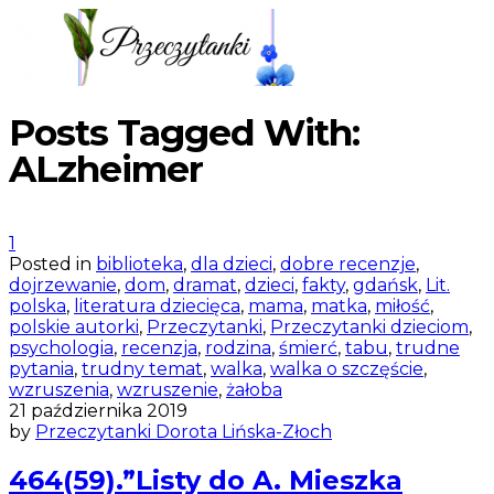
Posts Tagged With:
ALzheimer
1
Posted in
biblioteka
,
dla dzieci
,
dobre recenzje
,
dojrzewanie
,
dom
,
dramat
,
dzieci
,
fakty
,
gdańsk
,
Lit.
polska
,
literatura dziecięca
,
mama
,
matka
,
miłość
,
polskie autorki
,
Przeczytanki
,
Przeczytanki dzieciom
,
psychologia
,
recenzja
,
rodzina
,
śmierć
,
tabu
,
trudne
pytania
,
trudny temat
,
walka
,
walka o szczęście
,
wzruszenia
,
wzruszenie
,
żałoba
21 października 2019
by
Przeczytanki Dorota Lińska-Złoch
464(59).”Listy do A. Mieszka