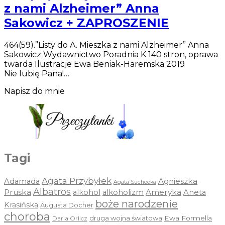
z nami Alzheimer” Anna
Sakowicz + ZAPROSZENIE
464(59).”Listy do A. Mieszka z nami Alzheimer” Anna
Sakowicz Wydawnictwo Poradnia K 140 stron, oprawa
twarda Ilustracje Ewa Beniak-Haremska 2019
Nie lubię Pana!…
Napisz do mnie
Tagi
Agata Przybyłek
Agnieszka
Adamada
Agata Suchocka
Albatros
Pruska
Ameryka
alkohol
alkoholizm
Aneta
boże narodzenie
Krasińska
Augusta Docher
choroba
druga wojna światowa
Ewa Formella
Daria Orlicz