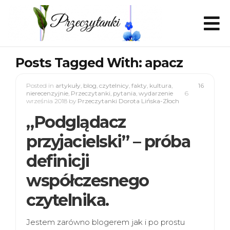
Posts Tagged With: apacz
Posted in
artykuły
,
blog
,
czytelnicy
,
fakty
,
kultura
,
16
nierecenzyjnie
,
Przeczytanki
,
pytania
,
wydarzenie
6
września 2018
by
Przeczytanki Dorota Lińska-Złoch
„Podglądacz
przyjacielski” – próba
definicji
współczesnego
czytelnika.
Jestem zarówno blogerem jak i po prostu