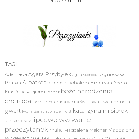
Napisz do mnie
TAGI
Agata Przybyłek
Agnieszka
Adamada
Agata Suchocka
Albatros
Pruska
Ameryka
alkohol
alkoholizm
Aneta
boże narodzenie
Krasińska
Augusta Docher
choroba
druga wojna światowa
Ewa Formella
Daria Orlicz
katarzyna misiołek
gwałt
Iwona Banach
Jorn Lier Horst
lipcowe wyzwanie
lekarz
komisarz
przeczytanek
mafia
Magdalena
Magdalena Majcher
muzyka
matras
Witkiewicz
molestowanie
Muza
mróz