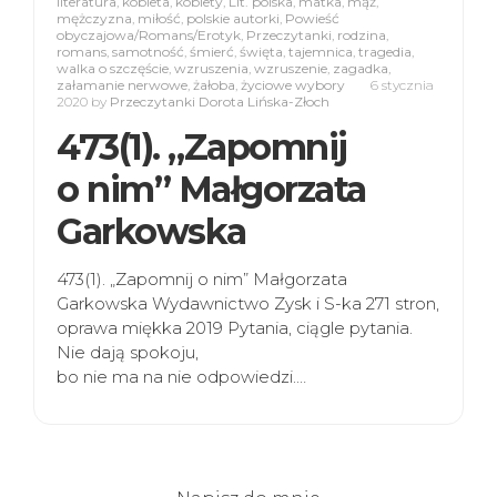
literatura
,
kobieta
,
kobiety
,
Lit. polska
,
matka
,
mąż
,
mężczyzna
,
miłość
,
polskie autorki
,
Powieść
obyczajowa/Romans/Erotyk
,
Przeczytanki
,
rodzina
,
romans
,
samotność
,
śmierć
,
święta
,
tajemnica
,
tragedia
,
walka o szczęście
,
wzruszenia
,
wzruszenie
,
zagadka
,
załamanie nerwowe
,
żałoba
,
życiowe wybory
6 stycznia
2020
by
Przeczytanki Dorota Lińska-Złoch
473(1). „Zapomnij
o nim” Małgorzata
Garkowska
473(1). „Zapomnij o nim” Małgorzata
Garkowska Wydawnictwo Zysk i S-ka 271 stron,
oprawa miękka 2019 Pytania, ciągle pytania.
Nie dają spokoju,
bo nie ma na nie odpowiedzi.…