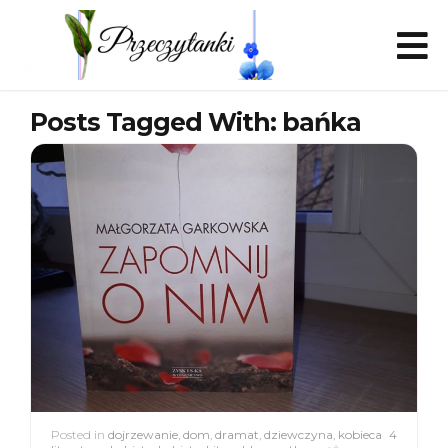
Posts Tagged With: bańka
Posted in
dojrzewanie
,
dom
,
dramat
,
dziewczyna
,
kobieca
4