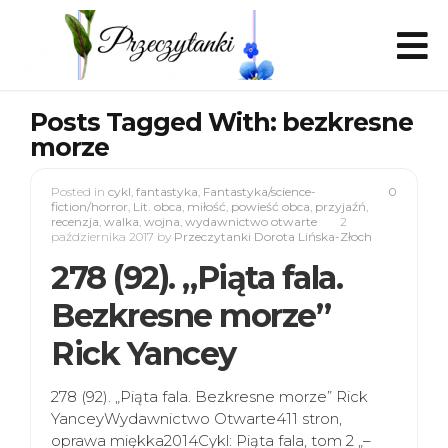
Posts Tagged With: bezkresne
morze
Posted in
cykl
,
fantastyka
,
Fantastyka/science-
0
fiction/horror
,
Lit. obca
,
miłość
,
powieść obca
,
przyjaźń
,
recenzja
,
walka
,
wojna
,
wydawnictwo otwarte
2
października 2017
by
Przeczytanki Dorota Lińska-Złoch
278 (92). „Piąta fala.
Bezkresne morze”
Rick Yancey
278 (92). „Piąta fala. Bezkresne morze” Rick
YanceyWydawnictwo Otwarte411 stron,
oprawa miękka2014Cykl: Piąta fala, tom 2 „–