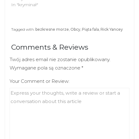
w
w
In "kryminał"
i
w
n
i
d
n
o
d
w
o
)
w
Tagged with:
bezkresne morze
,
Obcy
,
Piąta fala
,
Rick Yancey
)
Comments & Reviews
Twój adres email nie zostanie opublikowany.
Wymagane pola są oznaczone
*
Your Comment or Review: