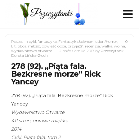
Posted in
cykl
,
fantastyka
,
Fantastyka/science-fiction/horror
,
0
Lit. obca
,
miłość
,
powieść obca
,
przyjaźń
,
recenzja
,
walka
,
wojna
,
wydawnictwo otwarte
2 października 2017
by
Przeczytanki
Dorota Lińska-Złoch
278 (92). „Piąta fala.
Bezkresne morze” Rick
Yancey
278 (92). „Piąta fala. Bezkresne morze” Rick
Yancey
Wydawnictwo Otwarte
411 stron, oprawa miękka
2014
Cykl: Piąta fala, tom 2