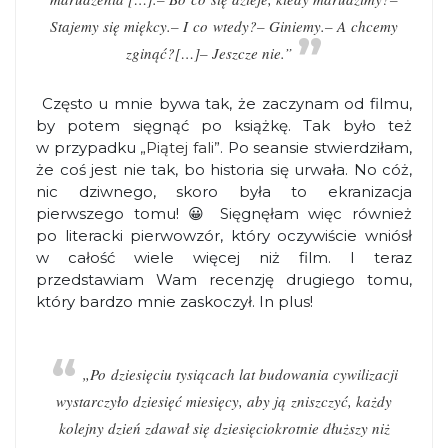
Stajemy się miękcy.
– I co wtedy?
– Giniemy.
– A chcemy
zginąć?
[…]
– Jeszcze nie.”
Często u mnie bywa tak, że zaczynam od filmu,
by potem sięgnąć po książkę. Tak było też
w przypadku
„Piątej fali”
. Po seansie stwierdziłam,
że coś jest nie tak, bo historia się urwała. No cóż,
nic dziwnego, skoro była to ekranizacja
pierwszego tomu! 😀 Sięgnęłam więc również
po literacki pierwowzór, który oczywiście wniósł
w całość wiele więcej niż film. I teraz
przedstawiam Wam recenzję drugiego tomu,
który bardzo mnie zaskoczył. In plus!
„Po dziesięciu tysiącach lat budowania cywilizacji
wystarczyło dziesięć miesięcy, aby ją zniszczyć, każdy
kolejny dzień zdawał się dziesięciokrotnie dłuższy niż