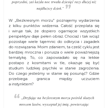
poprzedni, zaś każda noc trwała dziesięć razy dłużej niż
najdłuższy dzień.”
W „Bezkresnym morzu” poznajemy wydarzenia
z kilku punktów widzenia. Całość przeplata się
i wiruje tak, że dopiero ogarnięcie wszystkich
perspektyw daje pełen obraz. Chociaż i tak wciąż
pozostaje wiele tajemnic do odkrycia i zagadek
do rozwiązania. Moim zdaniem, ta cześć cyklu jest
bardziej mroczna i porusza o wiele poważniejszą
tematykę. To, co zapowiadało się na lekkie
postapo z kosmitami w tle, okazuje się być
studium ludzkiej psychiki w stanie zagrożenia.
Do czego jesteśmy w stanie się posunąć? Gdzie
przebiega granica między uczuciem
a instynktem?
„Dryfując na bezkresnym morzu pośród skutych
mrozem lasów, wyszeptał jej imię, powierzając