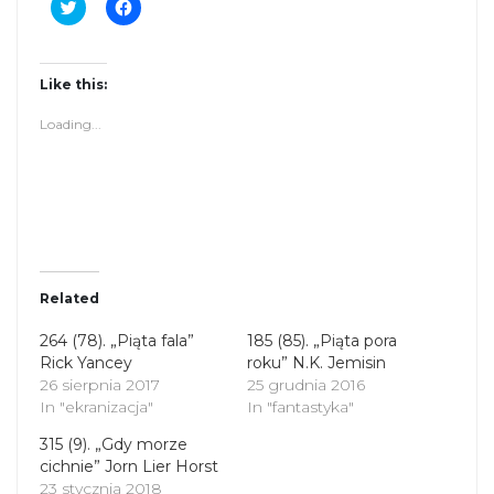
C
C
l
l
i
i
c
c
k
k
t
t
Like this:
o
o
s
s
Loading...
h
h
a
a
r
r
e
e
o
o
n
n
T
F
w
a
i
c
t
e
t
b
Related
e
o
r
o
(
k
264 (78). „Piąta fala”
185 (85). „Piąta pora
O
(
Rick Yancey
p
O
roku” N.K. Jemisin
e
p
26 sierpnia 2017
25 grudnia 2016
n
e
s
n
In "ekranizacja"
In "fantastyka"
i
s
n
i
315 (9). „Gdy morze
n
n
cichnie” Jorn Lier Horst
e
n
23 stycznia 2018
w
e