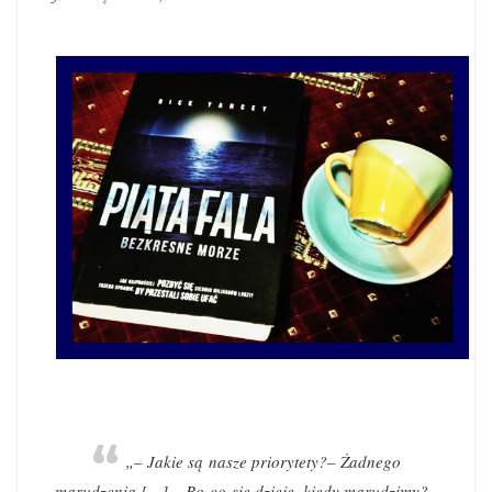
„– Jakie są nasze priorytety?
– Żadnego
marudzenia […].
– Bo co się dzieje, kiedy marudzimy?
–