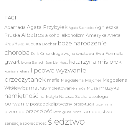
TAGI
Agata Przybyłek
Agnieszka
Adamada
Agata Suchocka
Albatros
Pruska
Ameryka
alkohol
alkoholizm
Aneta
boże narodzenie
Krasińska
Augusta Docher
choroba
druga wojna światowa
Ewa Formella
Daria Orlicz
katarzyna misiołek
gwałt
Iwona Banach
Jorn Lier Horst
lipcowe wyzwanie
lekarz
komisarz
przeczytanek
mafia
Magdalena
Magdalena Majcher
muzyka
matras
Witkiewicz
molestowanie
Muza
mróz
namiętność
narkotyki
Natasza Socha
patologia
porwanie
postapokaliptyczny
prostytucja
przemiana
przeszłość
przemoc
samobójstwo
Remigiusz Mróz
śledztwo
sensacja
społeczność