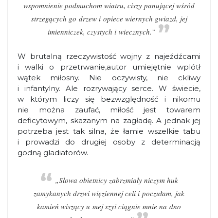
wspomnienie podmuchom wiatru, ciszy panującej wśród
strzegących go drzew i opiece wiernych gwiazd, jej
imienniczek, czystych i wiecznych.”
W brutalną rzeczywistość wojny z najeźdźcami
i walki o przetrwanie,autor umiejętnie wplótł
wątek miłosny. Nie oczywisty, nie ckliwy
i infantylny. Ale rozrywający serce. W świecie,
w którym liczy się bezwzględność i nikomu
nie można zaufać, miłość jest towarem
deficytowym, skazanym na zagładę. A jednak jej
potrzeba jest tak silna, że łamie wszelkie tabu
i prowadzi do drugiej osoby z determinacją
godną gladiatorów.
„Słowa obietnicy zabrzmiały niczym huk
zamykanych drzwi więziennej celi i poczułam, jak
kamień wiszący u mej szyi ciągnie mnie na dno