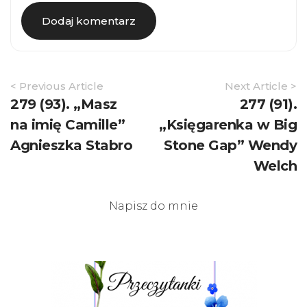
Article
< Previous Article
Next Article >
Navigation
279 (93). „Masz
277 (91).
na imię Camille”
„Księgarenka w Big
Agnieszka Stabro
Stone Gap” Wendy
Welch
Napisz do mnie