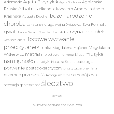
Agata Przybyłek
Agnieszka
Adamada
Agata Suchocka
Albatros
Pruska
Ameryka
alkohol
alkoholizm
Aneta
boże narodzenie
Krasińska
Augusta Docher
choroba
druga wojna światowa
Ewa Formella
Daria Orlicz
katarzyna misiołek
gwałt
Iwona Banach
Jorn Lier Horst
lipcowe wyzwanie
lekarz
komisarz
przeczytanek
mafia
Magdalena
Magdalena Majcher
muzyka
matras
Witkiewicz
molestowanie
Muza
mróz
namiętność
narkotyki
Natasza Socha
patologia
porwanie
postapokaliptyczny
prostytucja
przemiana
przeszłość
przemoc
samobójstwo
Remigiusz Mróz
śledztwo
sensacja
społeczność
© 2026
built with
SocialMag
and
WordPress