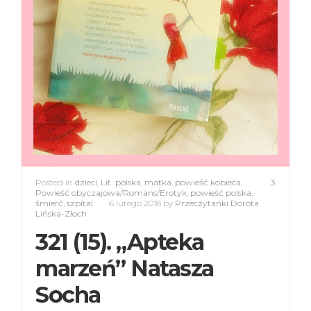
Posted in
dzieci
,
Lit. polska
,
matka
,
powieść kobieca
,
3
Powieść obyczajowa/Romans/Erotyk
,
powieść polska
,
śmierć
,
szpital
6 lutego 2018
by
Przeczytanki Dorota
Lińska-Złoch
321 (15). „Apteka
marzeń” Natasza
Socha