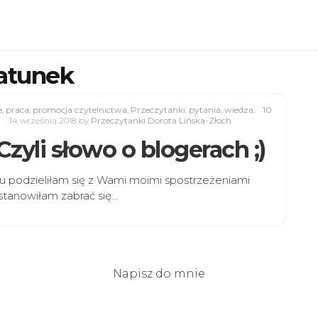
atunek
e
,
praca
,
promocja czytelnictwa
,
Przeczytanki
,
pytania
,
wiedza
,
10
14 września 2018
by
Przeczytanki Dorota Lińska-Złoch
Czyli słowo o blogerach ;)
u podzieliłam się z Wami moimi spostrzeżeniami
tanowiłam zabrać się…
Napisz do mnie