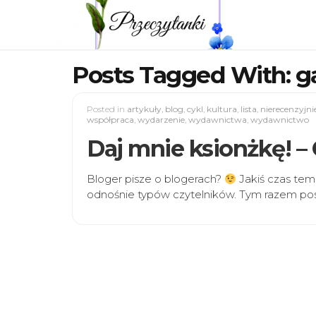
Posts Tagged With: g
Posted in
artykuły
,
blog
,
cykl
,
kultura
,
lista
,
nierecenzyjni
współpraca
,
wydarzenie
,
wydawnictwa
,
wydawnictwo
Daj mnie ksionżkę! – 
Bloger pisze o blogerach?
Jakiś czas tem
odnośnie typów czytelników. Tym razem pos