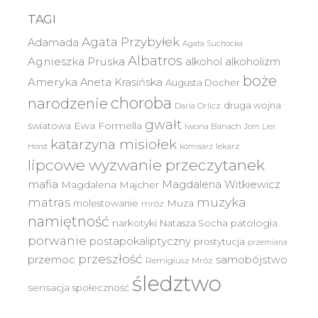
TAGI
Agata Przybyłek
Adamada
Agata Suchocka
Albatros
Agnieszka Pruska
alkohol
alkoholizm
boże
Ameryka
Aneta Krasińska
Augusta Docher
choroba
narodzenie
druga wojna
Daria Orlicz
gwałt
światowa
Ewa Formella
Iwona Banach
Jorn Lier
katarzyna misiołek
lekarz
Horst
komisarz
lipcowe wyzwanie przeczytanek
mafia
Magdalena Witkiewicz
Magdalena Majcher
muzyka
matras
molestowanie
Muza
mróz
namiętność
narkotyki
Natasza Socha
patologia
porwanie
postapokaliptyczny
prostytucja
przemiana
przeszłość
przemoc
samobójstwo
Remigiusz Mróz
śledztwo
sensacja
społeczność