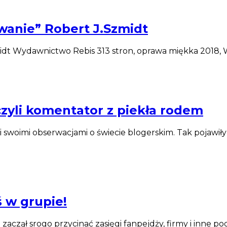
owanie” Robert J.Szmidt
zmidt Wydawnictwo Rebis 313 stron, oprawa miękka 2018,
czyli komentator z piekła rodem
i swoimi obserwacjami o świecie blogerskim. Tak pojawiły
eś w grupie!
czął srogo przycinać zasięgi fanpejdży, firmy i inne po