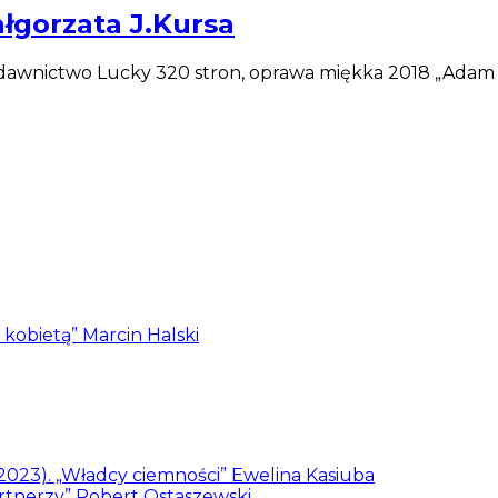
łgorzata J.Kursa
dawnictwo Lucky 320 stron, oprawa miękka 2018 „Adam G
z kobietą” Marcin Halski
/2023). „Władcy ciemności” Ewelina Kasiuba
artnerzy” Robert Ostaszewski