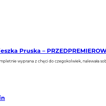
gnieszka Pruska – PRZEDPREMIER
pletnie wyprana z chęci do czegokolwiek, nalewała sobi
in