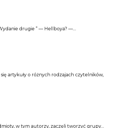
 Wydanie drugie ” — Hellboya? —…
 się artykuły o różnych rodzajach czytelników,
dmioty, w tym autorzy, zaczęli tworzyć grupy…