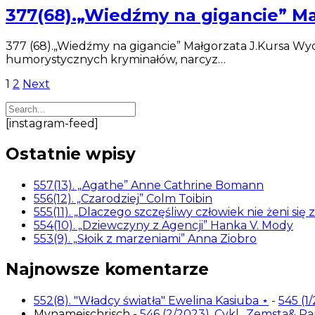
377(68).„Wiedźmy na gigancie” Ma
377 (68).„Wiedźmy na gigancie” Małgorzata J.Kursa Wy
humorystycznych kryminałów, narcyz…
Stronicowanie
1
2
Next
wpisów
[instagram-feed]
Ostatnie wpisy
557(13). „Agathe” Anne Cathrine Bomann
556(12). „Czarodziej” Colm Toibin
555(11). „Dlaczego szczęśliwy człowiek nie żeni się 
554(10). „Dziewczyny z Agencji” Hanka V. Mody
553(9). „Słoik z marzeniami” Anna Ziobro
Najnowsze komentarze
552(8). "Władcy światła" Ewelina Kasiuba ⋆
-
545 (1
Mynameischrisch
-
546 (2/2023). Cykl „Zemsta& P