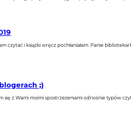
019
am czytać i książki wręcz pochłaniałam. Panie biblioteka
blogerach ;)
łam się z Wami moimi spostrzeżeniami odnośnie typów cz