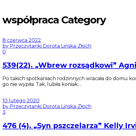
współpraca Category
8 czerwca 2022
by Przeczytanki Dorota Lińska-Złoch
0
539(22). „Wbrew rozsądkowi” A
Po takich spotkaniach rodzinnych wracała do domu kom
go nie wypiła. Tak, lubiła koniak.…
10 lutego 2020
by Przeczytanki Dorota Lińska-Złoch
3
476 (4). „Syn pszczelarza” Kelly Irv