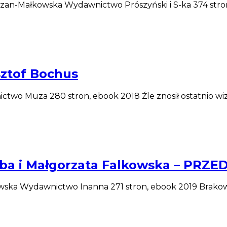
Moltzan-Małkowska Wydawnictwo Prószyński i S-ka 374 str
sztof Bochus
ctwo Muza 280 stron, ebook 2018 Źle znosił ostatnio wiz
Skiba i Małgorzata Falkowska – P
kowska Wydawnictwo Inanna 271 stron, ebook 2019 Brakow