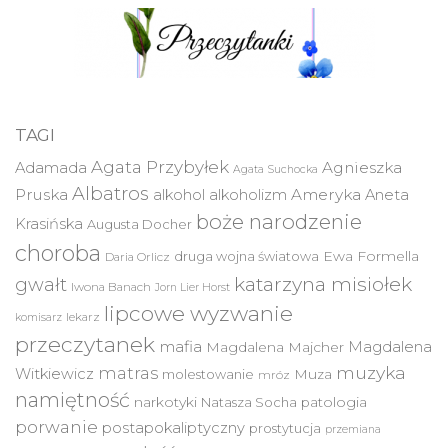
TAGI
Agata Przybyłek
Agnieszka
Adamada
Agata Suchocka
Albatros
Pruska
Ameryka
alkohol
alkoholizm
Aneta
boże narodzenie
Krasińska
Augusta Docher
choroba
druga wojna światowa
Ewa Formella
Daria Orlicz
katarzyna misiołek
gwałt
Iwona Banach
Jorn Lier Horst
lipcowe wyzwanie
lekarz
komisarz
przeczytanek
mafia
Magdalena
Magdalena Majcher
muzyka
matras
Witkiewicz
molestowanie
Muza
mróz
namiętność
narkotyki
Natasza Socha
patologia
porwanie
postapokaliptyczny
prostytucja
przemiana