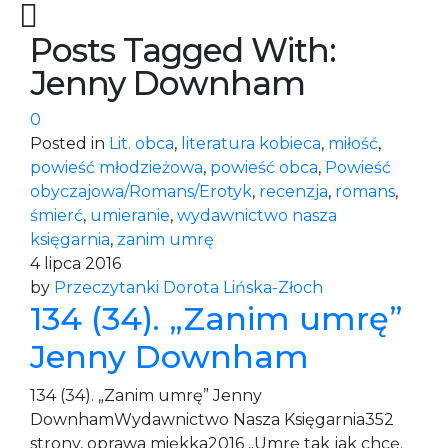
Posts Tagged With:
Jenny Downham
0
Posted in
Lit. obca
,
literatura kobieca
,
miłość
,
powieść młodzieżowa
,
powieść obca
,
Powieść
obyczajowa/Romans/Erotyk
,
recenzja
,
romans
,
śmierć
,
umieranie
,
wydawnictwo nasza
księgarnia
,
zanim umrę
4 lipca 2016
by
Przeczytanki Dorota Lińska-Złoch
134 (34). „Zanim umrę”
Jenny Downham
134 (34). „Zanim umrę” Jenny
DownhamWydawnictwo Nasza Księgarnia352
strony, oprawa miękka2016 „Umrę tak jak chcę.