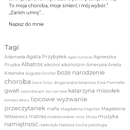
To moja choroba, moje śmierć i mój wybór.”
„Zanim umrę”…
Napisz do mnie
Tagi
Agata Przybyłek
Agnieszka
Adamada
Agata Suchocka
Albatros
Pruska
Ameryka
alkohol
alkoholizm
Aneta
boże narodzenie
Krasińska
Augusta Docher
choroba
druga wojna światowa
Ewa Formella
Daria Orlicz
katarzyna misiołek
gwałt
Iwona Banach
Jorn Lier Horst
lipcowe wyzwanie
lekarz
komisarz
przeczytanek
mafia
Magdalena
Magdalena Majcher
muzyka
matras
Witkiewicz
molestowanie
Muza
mróz
namiętność
narkotyki
Natasza Socha
patologia