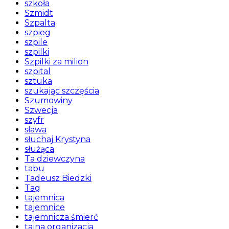
szkoła
Szmidt
Szpalta
szpieg
szpile
szpilki
Szpilki za milion
szpital
sztuka
szukając szczęścia
Szumowiny
Szwecja
szyfr
sława
słuchaj Krystyna
służąca
Ta dziewczyna
tabu
Tadeusz Biedzki
Tag
tajemnica
tajemnice
tajemnicza śmierć
tajna organizacja