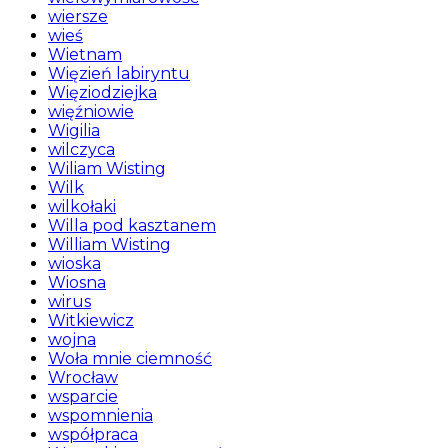
wiersze
wieś
Wietnam
Więzień labiryntu
Więziodziejka
więźniowie
Wigilia
wilczyca
Wiliam Wisting
Wilk
wilkołaki
Willa pod kasztanem
William Wisting
wioska
Wiosna
wirus
Witkiewicz
wojna
Woła mnie ciemność
Wrocław
wsparcie
wspomnienia
współpraca