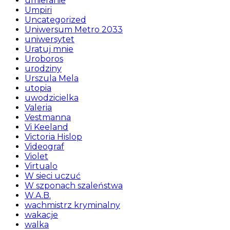
umieranie
Umpiri
Uncategorized
Uniwersum Metro 2033
uniwersytet
Uratuj mnie
Uroboros
urodziny
Urszula Mela
utopia
uwodzicielka
Valeria
Vestmanna
Vi Keeland
Victoria Hislop
Videograf
Violet
Virtualo
W sieci uczuć
W szponach szaleństwa
W.A.B.
wachmistrz kryminalny
wakacje
walka