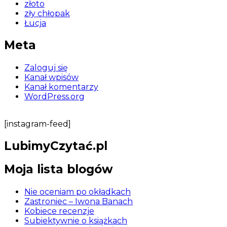
złoto
zły chłopak
Łucja
Meta
Zaloguj się
Kanał wpisów
Kanał komentarzy
WordPress.org
[instagram-feed]
LubimyCzytać.pl
Moja lista blogów
Nie oceniam po okładkach
Zastroniec – Iwona Banach
Kobiece recenzje
Subiektywnie o książkach