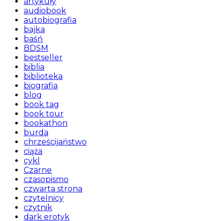
artykuły
audiobook
autobiografia
bajka
baśń
BDSM
bestseller
biblia
biblioteka
biografia
blog
book tag
book tour
bookathon
burda
chrześcijaństwo
ciąża
cykl
Czarne
czasopismo
czwarta strona
czytelnicy
czytnik
dark erotyk