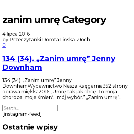
zanim umrę Category
4 lipca 2016
by Przeczytanki Dorota Lińska-Złoch
0
134 (34). „Zanim umrę” Jenny
Downham
134 (34). „Zanim umrę” Jenny
DownhamWydawnictwo Nasza Księgarnia352 strony,
oprawa miękka2016 „Umrę tak jak chcę. To moja
choroba, moje śmierć i mój wybór.” „Zanim umrę”…
[instagram-feed]
Ostatnie wpisy