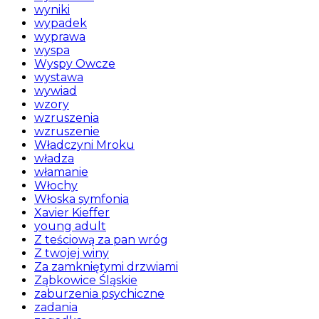
wyniki
wypadek
wyprawa
wyspa
Wyspy Owcze
wystawa
wywiad
wzory
wzruszenia
wzruszenie
Władczyni Mroku
władza
włamanie
Włochy
Włoska symfonia
Xavier Kieffer
young adult
Z teściową za pan wróg
Z twojej winy
Za zamkniętymi drzwiami
Ząbkowice Śląskie
zaburzenia psychiczne
zadania