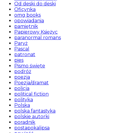
Od deski do deski
Oficynka
omg books
opowiadania
pamiętnik
Papierowy Księżyc
paranormal romans
Paryż
Pascal
patronat
pies
Pismo święte
podróż
poezja
Poezja/dramat
policja
political fiction
polityka
Polska
polska fantastyka
polskie autorki
poradnik
postapokalipsa