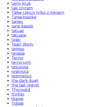
tajny klub
tak czytam
Takie rzeczy tylko z mężem
Tania książka
taniec
targi książki
tatuaż
tatuaże
teatr
Teatr Węży
tempo
terapia
Terror
terroryzm
teściowa
tęsknota
testmetoo
the dark duet
the last regret
Thorwald
thriller
tkanie
Tobias