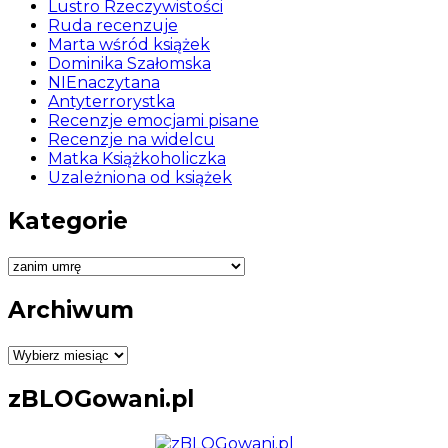
Lustro Rzeczywistości
Ruda recenzuje
Marta wśród książek
Dominika Szałomska
NIEnaczytana
Antyterrorystka
Recenzje emocjami pisane
Recenzje na widelcu
Matka Książkoholiczka
Uzależniona od książek
Kategorie
Kategorie
Archiwum
Archiwum
zBLOGowani.pl