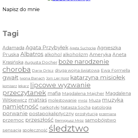
Napisz do mnie
Tagi
Agata Przybyłek
Agnieszka
Adamada
Agata Suchocka
Albatros
Pruska
Ameryka
alkohol
alkoholizm
Aneta
boże narodzenie
Krasińska
Augusta Docher
choroba
druga wojna światowa
Ewa Formella
Daria Orlicz
katarzyna misiołek
gwałt
Iwona Banach
Jorn Lier Horst
lipcowe wyzwanie
lekarz
komisarz
przeczytanek
mafia
Magdalena
Magdalena Majcher
muzyka
matras
Witkiewicz
molestowanie
Muza
mróz
namiętność
narkotyki
Natasza Socha
patologia
porwanie
postapokaliptyczny
prostytucja
przemiana
przeszłość
przemoc
samobójstwo
Remigiusz Mróz
śledztwo
sensacja
społeczność