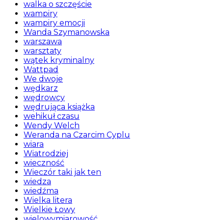
walka o szczęście
wampiry
wampiry emocji
Wanda Szymanowska
warszawa
warsztaty
wątek kryminalny
Wattpad
We dwoje
wędkarz
wędrowcy
wędrująca książka
wehikuł czasu
Wendy Welch
Weranda na Czarcim Cyplu
wiara
Wiatrodziej
wieczność
Wieczór taki jak ten
wiedza
wiedźma
Wielka litera
Wielkie Łowy
wielowymiarowość