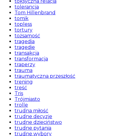
toksyczna relacja
tolerancja
Tom Hillenbrand
tomik
topless
tortury
tożsamość
tragedia
tragedie
transakcja
transformacja
traperzy
trauma
traumatyczna przeszłość
trening
treść
Tris
Trójmiasto
trolle
trudna miłość
trudne decyzje
trudne dzieciństwo
trudne pytania
trudne wybory