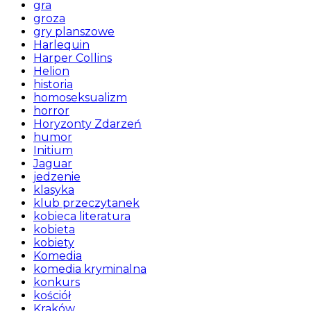
gra
groza
gry planszowe
Harlequin
Harper Collins
Helion
historia
homoseksualizm
horror
Horyzonty Zdarzeń
humor
Initium
Jaguar
jedzenie
klasyka
klub przeczytanek
kobieca literatura
kobieta
kobiety
Komedia
komedia kryminalna
konkurs
kościół
Kraków