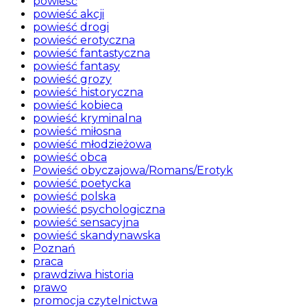
powieść
powieść akcji
powieść drogi
powieść erotyczna
powieść fantastyczna
powieść fantasy
powieść grozy
powieść historyczna
powieść kobieca
powieść kryminalna
powieść miłosna
powieść młodzieżowa
powieść obca
Powieść obyczajowa/Romans/Erotyk
powieść poetycka
powieść polska
powieść psychologiczna
powieść sensacyjna
powieść skandynawska
Poznań
praca
prawdziwa historia
prawo
promocja czytelnictwa