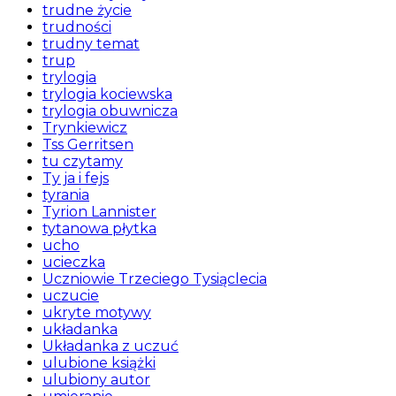
trudne życie
trudności
trudny temat
trup
trylogia
trylogia kociewska
trylogia obuwnicza
Trynkiewicz
Tss Gerritsen
tu czytamy
Ty ja i fejs
tyrania
Tyrion Lannister
tytanowa płytka
ucho
ucieczka
Uczniowie Trzeciego Tysiąclecia
uczucie
ukryte motywy
układanka
Układanka z uczuć
ulubione książki
ulubiony autor