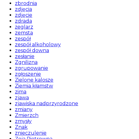
zbrodnia
zdjęcia
zdjęcie
zdrada
żeglarz
zemsta
zespół
zespół alkoholowy
zespół downa
zesłanie
Zgnilizna
zgrupowanie
zgłoszenie
Zielone kalosze
Ziemia kłamstw
zima
zjawa
zjawiska nadprzyrodzone
zmiany
Zmierzch
zmysły
Znak
znieczulenie
Zoja Pietrowna