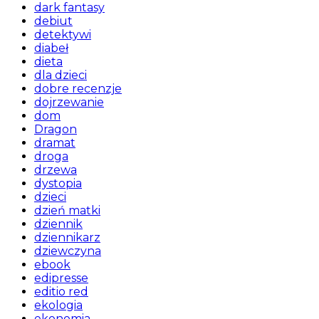
dark fantasy
debiut
detektywi
diabeł
dieta
dla dzieci
dobre recenzje
dojrzewanie
dom
Dragon
dramat
droga
drzewa
dystopia
dzieci
dzień matki
dziennik
dziennikarz
dziewczyna
ebook
edipresse
editio red
ekologia
ekonomia