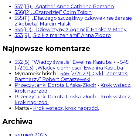
557(13). „Agathe” Anne Cathrine Bomann
556(12). „Czarodziej” Colm Toibin
555(11). „Dlaczego szczęśliwy człowiek nie żeni się
z kobietą” Marcin Halski
554(10). „Dziewczyny z Agencji” Hanka V. Mody
553(9). „Słoik z marzeniami” Anna Ziobro
Najnowsze komentarze
552(8). "Władcy światła" Ewelina Kasiuba ⋆
-
545
(1/2023). „Władcy ciemności” Ewelina Kasiuba
Mynameischrisch
-
546 (2/2023). Cykl „Zemsta&
Partnerzy” Robert Ostaszewski
Przeczytanki Dorota Lińska-Złoch
-
Krok wstecz,
krok naprzód.
Przeczytanki Dorota Lińska-Złoch
-
Krok wstecz,
krok naprzód.
Marta
-
Krok wstecz, krok naprzód.
Archiwa
sierpień 2023