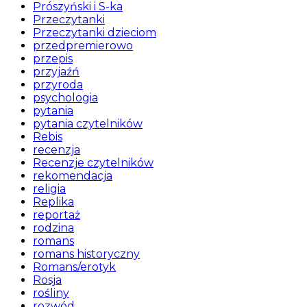
Prószyński i S-ka
Przeczytanki
Przeczytanki dzieciom
przedpremierowo
przepis
przyjaźń
przyroda
psychologia
pytania
pytania czytelników
Rebis
recenzja
Recenzje czytelników
rekomendacja
religia
Replika
reportaż
rodzina
romans
romans historyczny
Romans/erotyk
Rosja
rośliny
rozwód