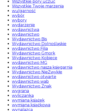
Wszystkie pory uczuć
Wszystkie Twoje marzenia
wulgarność
wybór
wybory
wydarzenie
wydawnictwa
wydawnictwo
Wydawnictwo Bis
Wydawnictwo Dolnośląskie
wydawnictwo Filia
Wydawnictwo Gmork
Wydawnictwo Kobiece
wydawnictwo MG
wydawnictwo nasza księgarnia
Wydawnictwo NieZwykłe
wydawnictwo otwarte
wydawnictwo wab
Wydawnictwo Znak
wygrana
wyliczanka
wymiana książek
wymiana książkowa
wynalazca