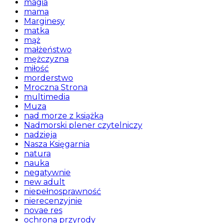
magia
mama
Marginesy
matka
mąż
małżeństwo
mężczyzna
miłość
morderstwo
Mroczna Strona
multimedia
Muza
nad morze z książką
Nadmorski plener czytelniczy
nadzieja
Nasza Księgarnia
natura
nauka
negatywnie
new adult
niepełnosprawność
nierecenzyjnie
novae res
ochrona przyrody