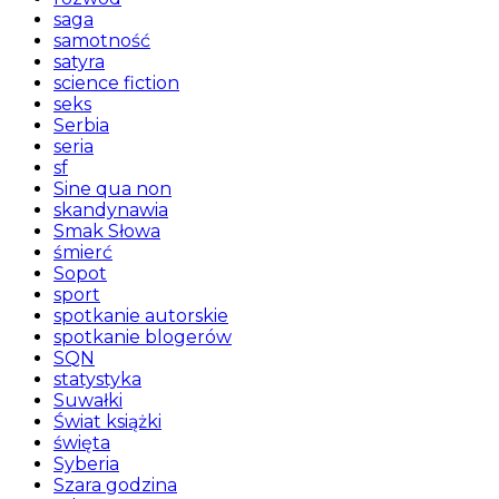
saga
samotność
satyra
science fiction
seks
Serbia
seria
sf
Sine qua non
skandynawia
Smak Słowa
śmierć
Sopot
sport
spotkanie autorskie
spotkanie blogerów
SQN
statystyka
Suwałki
Świat książki
święta
Syberia
Szara godzina