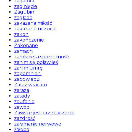
zagadka
zaginięcie
Zagubin
zagłada
zakazana miłość
zakazane uczucie
zakon
zakończenie
Zakopane
zamach
zamknięta społeczność
zanim się pojawiłeś
zanim umrę
zapomnieni
zapowiedzi
Zaraz wracam
zaraza
zasady
zaufanie
zawód
Zawsze jest przebaczenie
zazdrość
załamanie nerwowe
żałoba