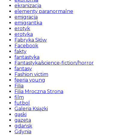
ekranizacja
elementy paranormalne
emigracja
emigrantka
erotyk
erotyka
Fabryka Słów
Facebook
fakty
fantastyka
Fantastyka/science-fiction/horror
fantasy
Fashion victim
feeria young
Filia
Filia Mroczna Strona
film
futbol
Galeria Książki
gąski
gazeta
gdańsk
Gdynia