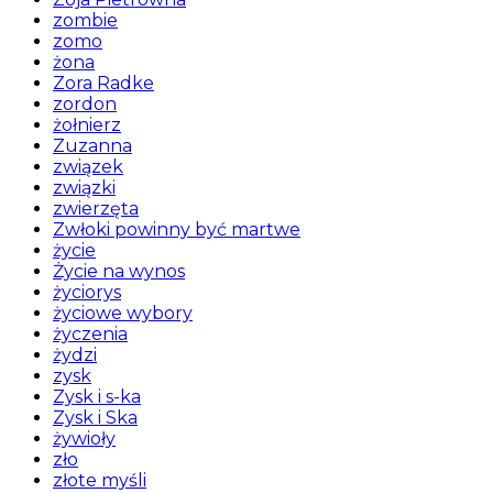
zombie
zomo
żona
Zora Radke
zordon
żołnierz
Zuzanna
związek
związki
zwierzęta
Zwłoki powinny być martwe
życie
Życie na wynos
życiorys
życiowe wybory
życzenia
żydzi
zysk
Zysk i s-ka
Zysk i Ska
żywioły
zło
złote myśli