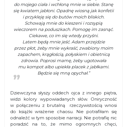
do mojego ciała i wchłoną mnie w siebie. Stanę
się kwiatem jabłoni. Opadnę wiosną jak konfetii
i przykleję się do butów moich bliskich.
Schowają mnie do kieszeni i rozsypią
wieczorem na poduszkach. Pomogę im zasnąć.
Ciekawe, co im się wtedy przyśni.
Latem będą mnie jeść. Adam przejdzie
przez płot, żeby mnie wykraść, zwabiony moim
zapachem, krągłością, połyskiem i obietnicą
zdrowia. Poprosi mamę, żeby ugotowała
mu kompot albo upiekła placek z jabłkami.
Będzie się mną opychał.”
Dziewczyna słyszy oddech ojca z innego piętra,
widzi kolory wypowiadanych słów. Oniryczność
w połączeniu z brutalną rzeczywistością wnosi
do książki wrażenie chaosu. Nie potrafiłam się
odnaleźć w tym sposobie narracji. Nie potrafię nic
poradzić na to, że mimo ogromnych chęci,