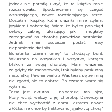
jednak nie potrafię ukryć, że ta książka mnie
rozczarowała.. Spodziewałam się czegoś
wzruszającego, nawet rozdzierającego serce.
Dostałam książkę, która drażniła mnie stylem,
językiem i bohaterką. Wiem, że był to poniekąd
celowy zabieg, ukazujący jak mogłaby
zareagować na chorobę prawdziwa nastolatka.
Jednak mnie osobiście postać Tessy
niepomiernie drażniła.
Bohaterka „Zanim umrę” to chodzący bunt.
Wkurzona na wszystkich i wszystko, karząca
bliskich za swoją chorobę. Mam wrażenie,
że gdyby nie zachorowała, i tak byłaby paskudną
nastolatką. Pewnie wielu z Was teraz się ze mną
nie zgodzi, ale to dobrze. Bo czasem warto się
wyłamać.
Tessa jest okrutna – najbardziej rani ojca,
który wciąż walczy z jej chorobą. Dziewczyna
nie chce wychodzić z domu, czasem nawet
z łóżka, nie chce by traktowano ją jako „tą chorą”