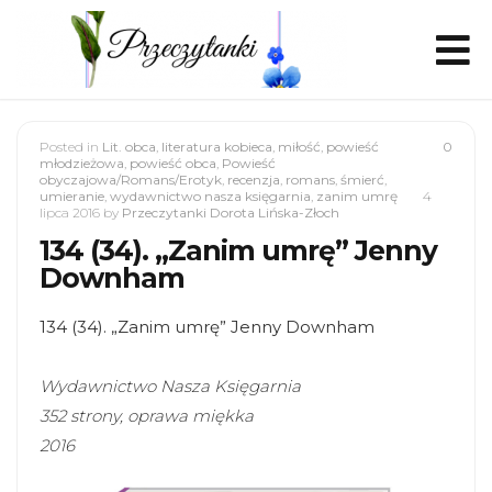
Posted in
Lit. obca
,
literatura kobieca
,
miłość
,
powieść
0
młodzieżowa
,
powieść obca
,
Powieść
obyczajowa/Romans/Erotyk
,
recenzja
,
romans
,
śmierć
,
umieranie
,
wydawnictwo nasza księgarnia
,
zanim umrę
4
lipca 2016
by
Przeczytanki Dorota Lińska-Złoch
134 (34). „Zanim umrę” Jenny
Downham
134 (34). „Zanim umrę” Jenny Downham
Wydawnictwo Nasza Księgarnia
352 strony, oprawa miękka
2016