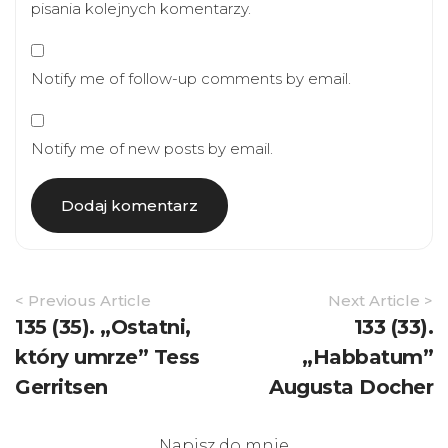
pisania kolejnych komentarzy.
Notify me of follow-up comments by email.
Notify me of new posts by email.
Article
< Previous Article
Next Article >
Navigation
135 (35). „Ostatni,
133 (33).
który umrze” Tess
„Habbatum”
Gerritsen
Augusta Docher
Napisz do mnie