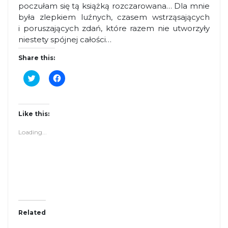
poczułam się tą książką rozczarowana… Dla mnie
była zlepkiem luźnych, czasem wstrząsających
i poruszających zdań, które razem nie utworzyły
niestety spójnej całości…
Share this:
C
C
l
l
i
i
c
c
k
k
t
t
Like this:
o
o
s
s
Loading...
h
h
a
a
r
r
e
e
o
o
n
n
T
F
w
a
i
c
t
e
t
b
Related
e
o
r
o