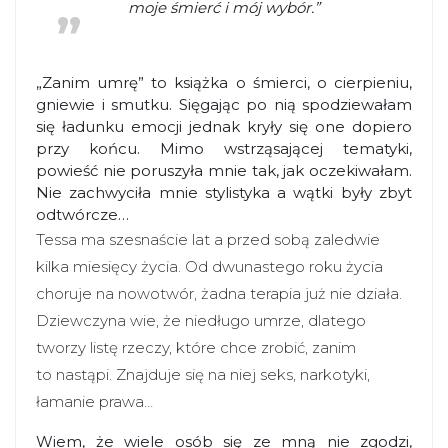
moje śmierć i mój wybór.”
„Zanim umrę” to książka o śmierci, o cierpieniu,
gniewie i smutku. Sięgając po nią spodziewałam
się ładunku emocji jednak kryły się one dopiero
przy końcu. Mimo wstrząsającej tematyki,
powieść nie poruszyła mnie tak, jak oczekiwałam.
Nie zachwyciła mnie stylistyka a wątki były zbyt
odtwórcze…
Tessa ma szesnaście lat a przed sobą zaledwie
kilka miesięcy życia. Od dwunastego roku życia
choruje na nowotwór, żadna terapia już nie działa.
Dziewczyna wie, że niedługo umrze, dlatego
tworzy listę rzeczy, które chce zrobić, zanim
to nastąpi. Znajduje się na niej seks, narkotyki,
łamanie prawa…
Wiem, że wiele osób się ze mną nie zgodzi,