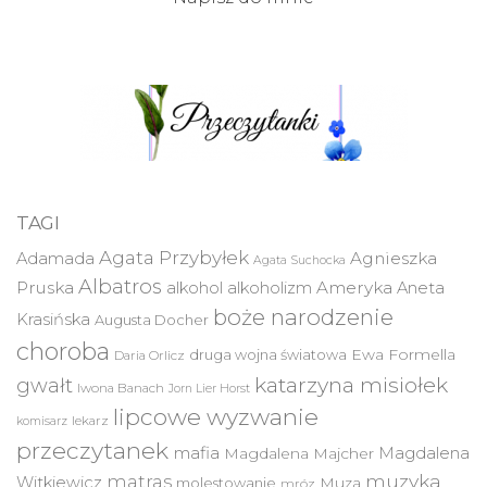
TAGI
Agata Przybyłek
Agnieszka
Adamada
Agata Suchocka
Albatros
Pruska
Ameryka
alkohol
alkoholizm
Aneta
boże narodzenie
Krasińska
Augusta Docher
choroba
druga wojna światowa
Ewa Formella
Daria Orlicz
katarzyna misiołek
gwałt
Iwona Banach
Jorn Lier Horst
lipcowe wyzwanie
lekarz
komisarz
przeczytanek
mafia
Magdalena
Magdalena Majcher
muzyka
matras
Witkiewicz
molestowanie
Muza
mróz