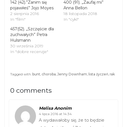
(
k
142 (42).”Zanim się
400 (91). „Zaufaj mi”
O
(
pojawiłeś” Jojo Moyes
p
O
Anna Bellon
e
p
2 sierpnia 2016
18 listopada 2018
n
e
s
n
In "film"
In "cykl"
i
s
n
i
457(52). „Szczęście dla
n
n
zuchwałych” Petra
e
n
Hulsmann
w
e
w
w
30 września 2019
i
w
In "dobre recenzje"
n
i
d
n
o
d
w
o
)
w
)
Tagged with:
bunt
,
choroba
,
Jenny Downham
,
lista życzeń
,
rak
0 comments
Melisa Anonim
4 lipca 2016 at 14:34
A wydawałoby się, że to będzie