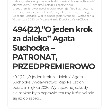
natura
,
patronat
,
polskie autorki
,
powieść kobieca
,
Powieść
obyczajowa/Romans/Erotyk
,
Przeczytanki
,
przedpremierowo
,
psychologia
,
recenzja
,
Replika
,
rodzina
,
romans
,
rozwód
,
samotność
,
tragedia
,
trauma
,
trening
,
ucieczka
,
uczucie
,
walka o szczęście
,
wypadek
,
wzruszenia
16 czerwca 2020
by
Przeczytanki Dorota Lińska-Złoch
494(22).”O jeden krok
za daleko” Agata
Suchocka –
PATRONAT,
PRZEDPREMIEROWO
494(22).„O jeden krok za daleko” Agata
Suchocka Wydawnictwo Replika …stron,
oprawa miękka 2020 Wyrządzonej szkody
nie można było naprawić; traumy, która wżarła
się aż do szpiku…