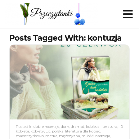
Posts Tagged With: kontuzja
Posted in
dobre recenzje
,
dom
,
dramat
,
kobieca literatura
,
0
kobieta
,
kobiety
,
Lit. polska
,
literatura dla kobiet
,
macierzyństwo
,
matka
,
mężczyzna
,
miłość
,
nadzieja
,