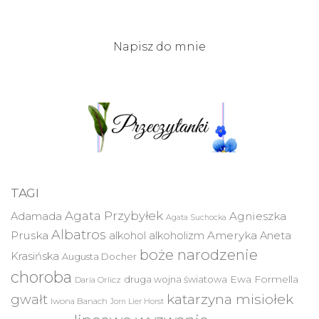
Napisz do mnie
TAGI
Agata Przybyłek
Agnieszka
Adamada
Agata Suchocka
Albatros
Pruska
Ameryka
alkohol
alkoholizm
Aneta
boże narodzenie
Krasińska
Augusta Docher
choroba
druga wojna światowa
Ewa Formella
Daria Orlicz
katarzyna misiołek
gwałt
Iwona Banach
Jorn Lier Horst