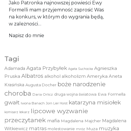
Jako Patronka najnowszej powieści Ewy
Formelli mam przyjemność zaprosić Was
na konkurs, w którym do wygrania będą,
w zależności…
Napisz do mnie
Tagi
Agata Przybyłek
Agnieszka
Adamada
Agata Suchocka
Albatros
Pruska
Ameryka
alkohol
alkoholizm
Aneta
boże narodzenie
Krasińska
Augusta Docher
choroba
druga wojna światowa
Ewa Formella
Daria Orlicz
katarzyna misiołek
gwałt
Iwona Banach
Jorn Lier Horst
lipcowe wyzwanie
lekarz
komisarz
przeczytanek
mafia
Magdalena
Magdalena Majcher
muzyka
matras
Witkiewicz
molestowanie
Muza
mróz