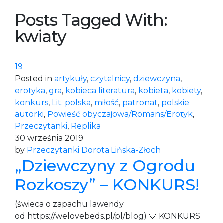
Posts Tagged With:
kwiaty
19
Posted in
artykuły
,
czytelnicy
,
dziewczyna
,
erotyka
,
gra
,
kobieca literatura
,
kobieta
,
kobiety
,
konkurs
,
Lit. polska
,
miłość
,
patronat
,
polskie
autorki
,
Powieść obyczajowa/Romans/Erotyk
,
Przeczytanki
,
Replika
30 września 2019
by
Przeczytanki Dorota Lińska-Złoch
„Dziewczyny z Ogrodu
Rozkoszy” – KONKURS!
(świeca o zapachu lawendy
od https://welovebeds.pl/pl/blog) 💙 KONKURS