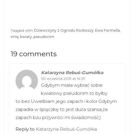
e
e
o
o
n
n
T
F
w
a
i
c
t
e
Tagged with:
Dziewczyny z Ogrodu Rozkoszy
,
Ewa Formella
,
t
b
imię
,
kwiaty
,
pseudonim
e
o
r
o
(
k
O
(
19 comments
p
O
e
p
n
e
s
n
i
s
Katarzyna Rebuś-Gumółka
n
i
n
30 września 2019 at 14:57
n
e
n
Gdybym miała wybrać sobie
w
e
w
w
kwiatowy pseudonim to byłby
i
w
n
i
to bez.Uwielbiam jego zapach i kolor.Gdybym
d
n
o
d
zapadła w śpiączkę to jest duża szansa,że
w
o
)
w
zapach bzu przywróci mi świadomość;)
)
Reply to
Katarzyna Rebuś-Gumółka