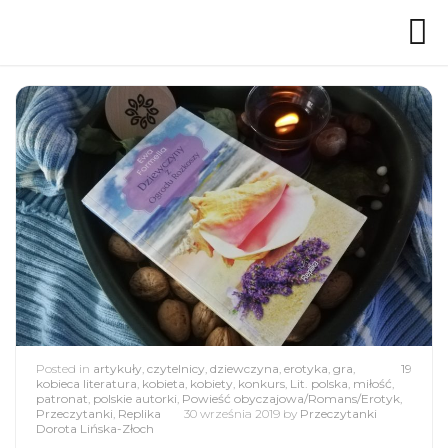
Posted in
artykuły
,
czytelnicy
,
dziewczyna
,
erotyka
,
gra
,
19
kobieca literatura
,
kobieta
,
kobiety
,
konkurs
,
Lit. polska
,
miłość
,
patronat
,
polskie autorki
,
Powieść obyczajowa/Romans/Erotyk
,
Przeczytanki
,
Replika
30 września 2019
by
Przeczytanki
Dorota Lińska-Złoch