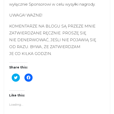
wyłącznie Sponsorowi w celu wysyłki nagrody.
UWAGA! WAŻNE!
KOMENTARZE NA BLOGU SĄ PRZEZE MNIE
ZATWIERDZANE RĘCZNIE. PROSZĘ SIĘ
NIE DENERWOWAĆ, JEŚLI NIE POJAWIĄ SIĘ
OD RAZU. BYWA, ŻE ZATWIERDZAM
JE CO KILKA GODZIN.
Share this:
C
C
l
l
i
i
c
c
k
k
t
t
Like this:
o
o
s
s
Loading...
h
h
a
a
r
r