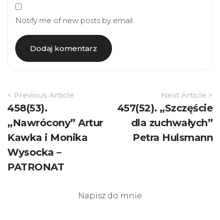
Notify me of new posts by email.
Article
< Previous Article
Next Article >
Navigation
458(53).
457(52). „Szczęście
„Nawrócony” Artur
dla zuchwałych”
Kawka i Monika
Petra Hulsmann
Wysocka –
PATRONAT
Napisz do mnie