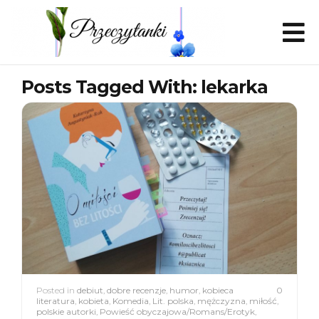
Posts Tagged With: lekarka
Posted in
debiut
,
dobre recenzje
,
humor
,
kobieca
0
literatura
,
kobieta
,
Komedia
,
Lit. polska
,
mężczyzna
,
miłość
,
polskie autorki
,
Powieść obyczajowa/Romans/Erotyk
,