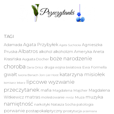
TAGI
Agata Przybyłek
Agnieszka
Adamada
Agata Suchocka
Albatros
Pruska
Ameryka
alkohol
alkoholizm
Aneta
boże narodzenie
Krasińska
Augusta Docher
choroba
druga wojna światowa
Ewa Formella
Daria Orlicz
katarzyna misiołek
gwałt
Iwona Banach
Jorn Lier Horst
lipcowe wyzwanie
lekarz
komisarz
przeczytanek
mafia
Magdalena
Magdalena Majcher
muzyka
matras
Witkiewicz
molestowanie
Muza
mróz
namiętność
narkotyki
Natasza Socha
patologia
porwanie
postapokaliptyczny
prostytucja
przemiana