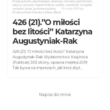
Przeczytanki
,
psychologia
,
recenzja
,
romans
,
samotność
,
satyra
,
uczucie
,
wspomnienia
,
wybór
,
zazdrość
,
związek
,
związki
,
życie
,
życiowe wybory
10 maja 2019
by
Przeczytanki Dorota Lińska-Złoch
426 (21).”O miłości
bez litości” Katarzyna
Augustyniak-Rak
426 (21).”O miłości bez litości” Katarzyna
Augustyniak-Rak Wydawnictwo Książnica
(Publicat) 303 strony, oprawa miękka 2019
Tak bywa na imprezach, jak ktoś zbyt…
Napisz do mnie