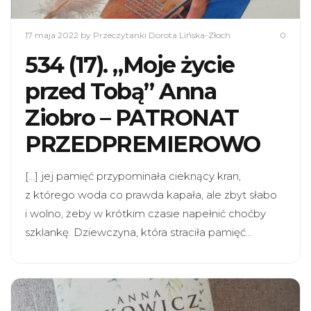
17 maja 2022
by Przeczytanki Dorota Lińska-Złoch
0
534 (17). „Moje życie
przed Tobą” Anna
Ziobro – PATRONAT
PRZEDPREMIEROWO
[…] jej pamięć przypominała cieknący kran,
z którego woda co prawda kapała, ale zbyt słabo
i wolno, żeby w krótkim czasie napełnić choćby
szklankę. Dziewczyna, która straciła pamięć…