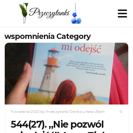
wspomnienia Category
11 września 2022
by Przeczytanki Dorota Lińska-Złoch
0
544(27). „Nie pozwól