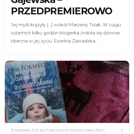
PRZEDPREMIEROWO
Jej myśli krążyły […] wokół Marzeny Tolak. W ciągu
ostatnich kilku godzin blogerka zrobiła się dziwnie
obecna w jej życiu. Ewelina Zawadzka,…
15 listopada 2021
by Przeczytanki Dorota Lińska-Złoch
0