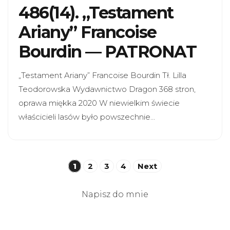
486(14). „Testament
Ariany” Francoise
Bourdin — PATRONAT
„Testament Ariany” Francoise Bourdin Tł. Lilla
Teodorowska Wydawnictwo Dragon 368 stron,
oprawa miękka 2020 W niewielkim świecie
właścicieli lasów było powszechnie…
Stronicowanie
1
2
3
4
Next
wpisów
Napisz do mnie