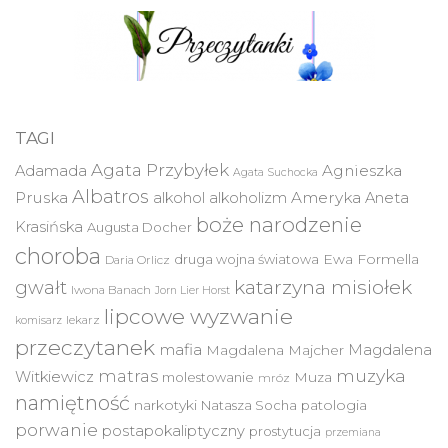
TAGI
Agata Przybyłek
Agnieszka
Adamada
Agata Suchocka
Albatros
Pruska
Ameryka
alkohol
alkoholizm
Aneta
boże narodzenie
Krasińska
Augusta Docher
choroba
druga wojna światowa
Ewa Formella
Daria Orlicz
katarzyna misiołek
gwałt
Iwona Banach
Jorn Lier Horst
lipcowe wyzwanie
lekarz
komisarz
przeczytanek
mafia
Magdalena
Magdalena Majcher
muzyka
matras
Witkiewicz
molestowanie
Muza
mróz
namiętność
narkotyki
Natasza Socha
patologia
porwanie
postapokaliptyczny
prostytucja
przemiana