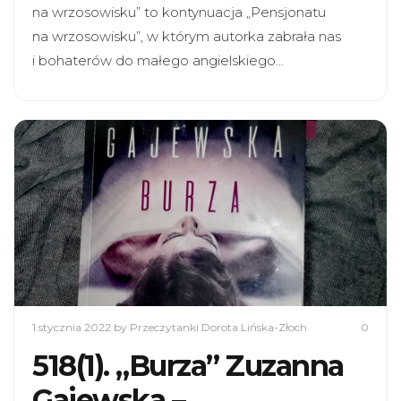
na wrzosowisku” to kontynuacja „Pensjonatu
na wrzosowisku”, w którym autorka zabrała nas
i bohaterów do małego angielskiego…
1 stycznia 2022
by Przeczytanki Dorota Lińska-Złoch
0
518(1). „Burza” Zuzanna
Gajewska –