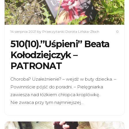
14 sierpnia 2021
by Przeczytanki Dorota Lińska-Złoch
0
510(10).”Uśpieni” Beata
Kołodziejczyk –
PATRONAT
Choroba? Uzależnienie? – wejdź w buty dziecka. –
Powinniście pójść do poradni. – Pielęgniarka
zawiesza nad łóżkiem chłopca kroplówkę.
Nie zwraca przy tym najmniejszej…