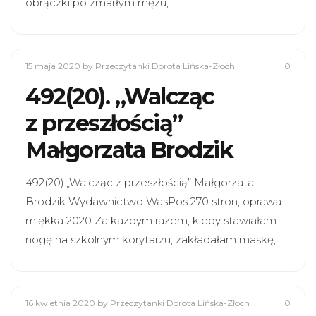
obrączki po zmarłym mężu,…
15 maja 2020
by Przeczytanki Dorota Lińska-Złoch
0
492(20). „Walcząc
z przeszłością”
Małgorzata Brodzik
492(20).„Walcząc z przeszłością” Małgorzata
Brodzik Wydawnictwo WasPos 270 stron, oprawa
miękka 2020 Za każdym razem, kiedy stawiałam
nogę na szkolnym korytarzu, zakładałam maskę,…
16 kwietnia 2020
by Przeczytanki Dorota Lińska-Złoch
0