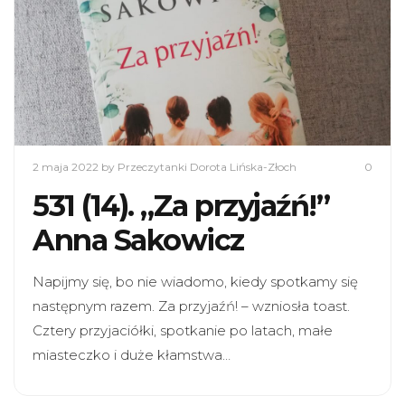
2 maja 2022
by Przeczytanki Dorota Lińska-Złoch
0
531 (14). „Za przyjaźń!”
Anna Sakowicz
Napijmy się, bo nie wiadomo, kiedy spotkamy się
następnym razem. Za przyjaźń! – wzniosła toast.
Cztery przyjaciółki, spotkanie po latach, małe
miasteczko i duże kłamstwa…