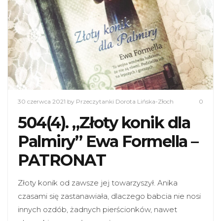
30 czerwca 2021
by Przeczytanki Dorota Lińska-Złoch
0
504(4). „Złoty konik dla
Palmiry” Ewa Formella –
PATRONAT
Złoty konik od zawsze jej towarzyszył. Anika
czasami się zastanawiała, dlaczego babcia nie nosi
innych ozdób, żadnych pierścionków, nawet