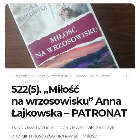
19 stycznia 2022
by Przeczytanki Dorota Lińska-Złoch
0
522(5). „Miłość
na wrzosowisku” Anna
Łajkowska – PATRONAT
Tylko dwa uczucia mogą dawać taki zastrzyk
energii: miłość albo nienawiść. „Miłość