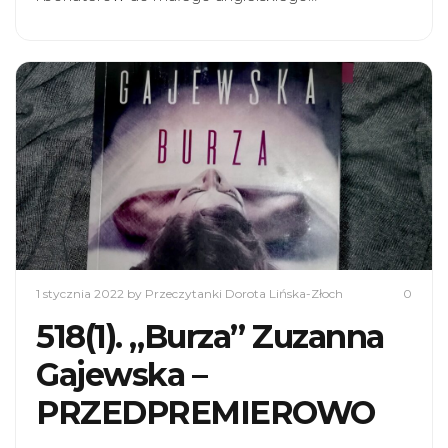
1 stycznia 2022
by Przeczytanki Dorota Lińska-Złoch
0
518(1). „Burza” Zuzanna
Gajewska –
PRZEDPREMIEROWO