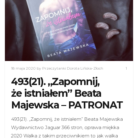
18 maja 2020
by Przeczytanki Dorota Lińska-Złoch
1
493(21). „Zapomnij,
że istniałem” Beata
Majewska – PATRONAT
493(21). „Zapomnij, że istniałem” Beata Majewska
Wydawnictwo Jaguar 366 stron, oprawa miękka
2020 Walka z takim przeciwnikiem to jak walka