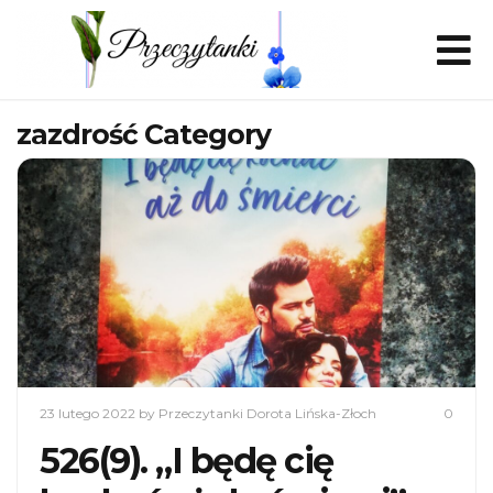
zazdrość Category
23 lutego 2022
by Przeczytanki Dorota Lińska-Złoch
0
526(9). „I będę cię