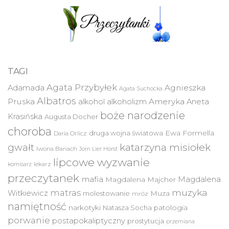
TAGI
Agata Przybyłek
Agnieszka
Adamada
Agata Suchocka
Albatros
Pruska
Ameryka
alkohol
alkoholizm
Aneta
boże narodzenie
Krasińska
Augusta Docher
choroba
druga wojna światowa
Ewa Formella
Daria Orlicz
katarzyna misiołek
gwałt
Iwona Banach
Jorn Lier Horst
lipcowe wyzwanie
lekarz
komisarz
przeczytanek
mafia
Magdalena
Magdalena Majcher
muzyka
matras
Witkiewicz
molestowanie
Muza
mróz
namiętność
narkotyki
Natasza Socha
patologia
porwanie
postapokaliptyczny
prostytucja
przemiana