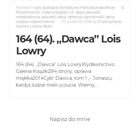
Posted in
cykl
,
dystopia
,
fantastyka
,
Fantastyka/science-
0
fiction/horror
,
Galeria Książki
,
Lit. obca
,
powieść
młodzieżowa
,
powieść obca
,
recenzja
,
samotność
,
seria
,
utopia
,
wspomnienia
27 września 2016
by
Przeczytanki
Dorota Lińska-Złoch
164 (64). „Dawca” Lois
Lowry
164 (64). „Dawca” Lois LowryWydawnictwo
Galeria Książki294 strony, oprawa
miękka2014Cykl: Dawca, tom 1 „- Jonaszu,
kiedyś ludzie mieli uczucia. Wiemy,…
Napisz do mnie