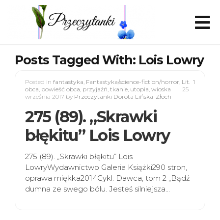
Posts Tagged With: Lois Lowry
Posted in
fantastyka
,
Fantastyka/science-fiction/horror
,
Lit.
1
obca
,
powieść obca
,
przyjaźń
,
tkanie
,
utopia
,
wioska
25
września 2017
by
Przeczytanki Dorota Lińska-Złoch
275 (89). „Skrawki
błękitu” Lois Lowry
275 (89). „Skrawki błękitu” Lois
LowryWydawnictwo Galeria Książki290 stron,
oprawa miękka2014Cykl: Dawca, tom 2 „Bądź
dumna ze swego bólu. Jesteś silniejsza…