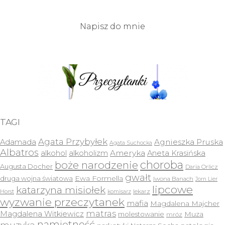
Napisz do mnie
TAGI
Agata Przybyłek
Agnieszka Pruska
Adamada
Agata Suchocka
Albatros
Ameryka
alkohol
alkoholizm
Aneta Krasińska
choroba
boże narodzenie
Augusta Docher
Daria Orlicz
gwałt
druga wojna światowa
Ewa Formella
Iwona Banach
Jorn Lier
lipcowe
katarzyna misiołek
lekarz
Horst
komisarz
wyzwanie przeczytanek
mafia
Magdalena Majcher
matras
Magdalena Witkiewicz
molestowanie
Muza
mróz
namiętność
muzyka