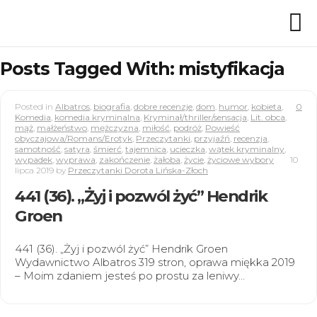
Posts Tagged With: mistyfikacja
Posted in
Albatros
,
biografia
,
dobre recenzje
,
dom
,
humor
,
kobieta
,
0
Komedia
,
komedia kryminalna
,
Kryminał/thriller/sensacja
,
Lit. obca
,
mąż
,
małżeństwo
,
mężczyzna
,
miłość
,
podróż
,
Powieść
obyczajowa/Romans/Erotyk
,
Przeczytanki
,
przyjaźń
,
recenzja
,
samotność
,
satyra
,
śmierć
,
tajemnica
,
ucieczka
,
wątek kryminalny
,
wypadek
,
wyprawa
,
zakończenie
,
żałoba
,
życie
,
życiowe wybory
10
lipca 2019
by
Przeczytanki Dorota Lińska-Złoch
441 (36). „Żyj i pozwól żyć” Hendrik
Groen
441 (36). „Żyj i pozwól żyć” Hendrik Groen
Wydawnictwo Albatros 319 stron, oprawa miękka 2019
– Moim zdaniem jesteś po prostu za leniwy…