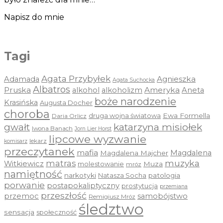
Napisz do mnie
Tagi
Agata Przybyłek
Agnieszka
Adamada
Agata Suchocka
Albatros
Pruska
Ameryka
alkohol
alkoholizm
Aneta
boże narodzenie
Krasińska
Augusta Docher
choroba
druga wojna światowa
Ewa Formella
Daria Orlicz
katarzyna misiołek
gwałt
Iwona Banach
Jorn Lier Horst
lipcowe wyzwanie
lekarz
komisarz
przeczytanek
mafia
Magdalena
Magdalena Majcher
muzyka
matras
Witkiewicz
molestowanie
Muza
mróz
namiętność
narkotyki
Natasza Socha
patologia
porwanie
postapokaliptyczny
prostytucja
przemiana
przeszłość
przemoc
samobójstwo
Remigiusz Mróz
śledztwo
sensacja
społeczność