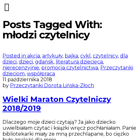
Posts Tagged With:
młodzi czytelnicy
Posted in
akcja
,
artykuły
,
bajka
,
cykl
,
czytelnicy
,
dla
dzieci
,
dzieci
,
gdańsk
,
literatura dziecięca
,
nierecenzyjnie
,
promocja czytelnictwa
,
Przeczytanki
dzieciom
,
współpraca
11 października 2018
by
Przeczytanki Dorota Lińska-Złoch
Wielki Maraton Czytelniczy
2018/2019
Dlaczego moje dzieci czytają? Ja jako dziecko
uwielbiałam czytać i książki wręcz pochłaniałam. Panie
bibliotekarki miały ze mną przechlapane, bo ciężko
było znaleźć dla mnie…