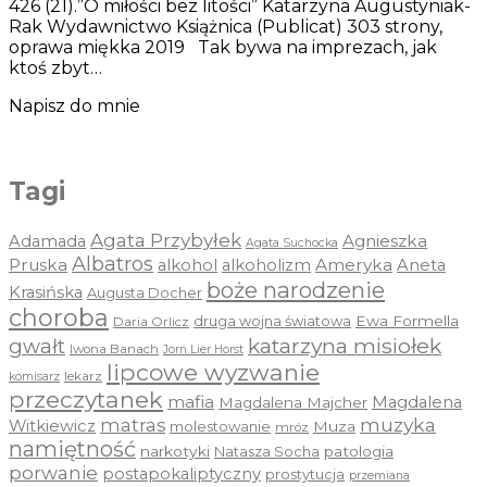
426 (21).”O miłości bez litości” Katarzyna Augustyniak-
Rak Wydawnictwo Książnica (Publicat) 303 strony,
oprawa miękka 2019 Tak bywa na imprezach, jak
ktoś zbyt…
Napisz do mnie
Tagi
Agata Przybyłek
Agnieszka
Adamada
Agata Suchocka
Albatros
Pruska
Ameryka
alkohol
alkoholizm
Aneta
boże narodzenie
Krasińska
Augusta Docher
choroba
druga wojna światowa
Ewa Formella
Daria Orlicz
katarzyna misiołek
gwałt
Iwona Banach
Jorn Lier Horst
lipcowe wyzwanie
lekarz
komisarz
przeczytanek
mafia
Magdalena
Magdalena Majcher
muzyka
matras
Witkiewicz
molestowanie
Muza
mróz
namiętność
narkotyki
Natasza Socha
patologia
porwanie
postapokaliptyczny
prostytucja
przemiana