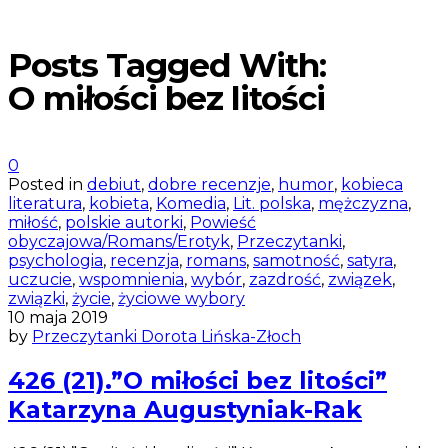
Posts Tagged With:
O miłości bez litości
0
Posted in
debiut
,
dobre recenzje
,
humor
,
kobieca
literatura
,
kobieta
,
Komedia
,
Lit. polska
,
mężczyzna
,
miłość
,
polskie autorki
,
Powieść
obyczajowa/Romans/Erotyk
,
Przeczytanki
,
psychologia
,
recenzja
,
romans
,
samotność
,
satyra
,
uczucie
,
wspomnienia
,
wybór
,
zazdrość
,
związek
,
związki
,
życie
,
życiowe wybory
10 maja 2019
by
Przeczytanki Dorota Lińska-Złoch
426 (21).”O miłości bez litości”
Katarzyna Augustyniak-Rak