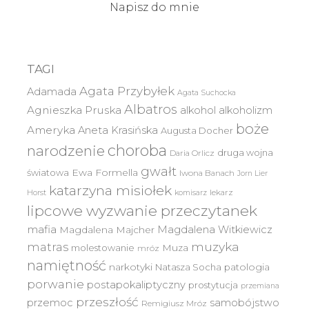
Napisz do mnie
TAGI
Agata Przybyłek
Adamada
Agata Suchocka
Albatros
Agnieszka Pruska
alkohol
alkoholizm
boże
Ameryka
Aneta Krasińska
Augusta Docher
choroba
narodzenie
druga wojna
Daria Orlicz
gwałt
światowa
Ewa Formella
Iwona Banach
Jorn Lier
katarzyna misiołek
lekarz
Horst
komisarz
lipcowe wyzwanie przeczytanek
mafia
Magdalena Witkiewicz
Magdalena Majcher
muzyka
matras
molestowanie
Muza
mróz
namiętność
narkotyki
Natasza Socha
patologia
porwanie
postapokaliptyczny
prostytucja
przemiana
przeszłość
przemoc
samobójstwo
Remigiusz Mróz