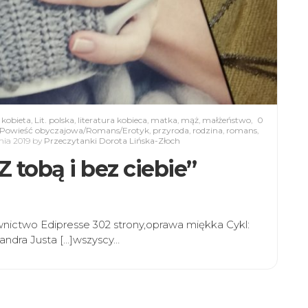
,
kobieta
,
Lit. polska
,
literatura kobieca
,
matka
,
mąż
,
małżeństwo
,
0
Powieść obyczajowa/Romans/Erotyk
,
przyroda
,
rodzina
,
romans
,
nia 2019
by
Przeczytanki Dorota Lińska-Złoch
 Z tobą i bez ciebie”
nictwo Edipresse 302 strony,oprawa miękka Cykl:
sandra Justa […]wszyscy…