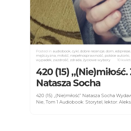
Posted in
audiobook
,
cykl
,
dobre recenzje
,
dom
,
edipresse
mężczyzna
,
miłość
,
niepełnosprawność
,
polskie autorki
,
wypadek
,
zazdrość
,
zdrada
,
życiowe wybory
10 kwiet
420 (15) „(Nie)miłość.
Natasza Socha
420 (15) „(Nie)miłość” Natasza Socha Wydaw
Nie, Tom 1 Audiobook: Storytel, lektor: Alek