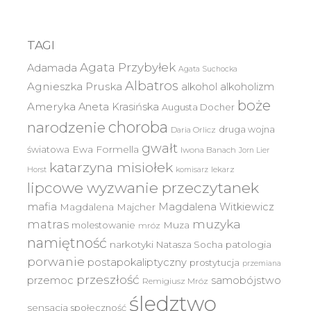
TAGI
Agata Przybyłek
Adamada
Agata Suchocka
Albatros
Agnieszka Pruska
alkohol
alkoholizm
boże
Ameryka
Aneta Krasińska
Augusta Docher
choroba
narodzenie
druga wojna
Daria Orlicz
gwałt
światowa
Ewa Formella
Iwona Banach
Jorn Lier
katarzyna misiołek
lekarz
Horst
komisarz
lipcowe wyzwanie przeczytanek
mafia
Magdalena Witkiewicz
Magdalena Majcher
muzyka
matras
molestowanie
Muza
mróz
namiętność
narkotyki
Natasza Socha
patologia
porwanie
postapokaliptyczny
prostytucja
przemiana
przeszłość
przemoc
samobójstwo
Remigiusz Mróz
śledztwo
sensacja
społeczność