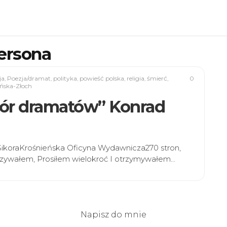
ersona
ja
,
Poezja/dramat
,
polityka
,
powieść polska
,
religia
,
śmierć
,
0
ińska-Złoch
biór dramatów” Konrad
 SikoraKrośnieńska Oficyna Wydawnicza270 stron,
zyzywałem, Prosiłem wielokroć I otrzymywałem…
Napisz do mnie