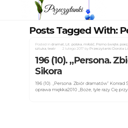
Posts Tagged With: P
Posted in
dramat
,
Lit. polska
,
miłość
,
Pismo święte
,
poez
sztuka
,
teatr
2 lutego 2017
by
Przeczytanki Dorota L
196 (10). „Persona. Z
Sikora
196 (10). „Persona. Zbiór dramatów” Konrad
oprawa miękka2010 „Boże, tyle razy Cię pr