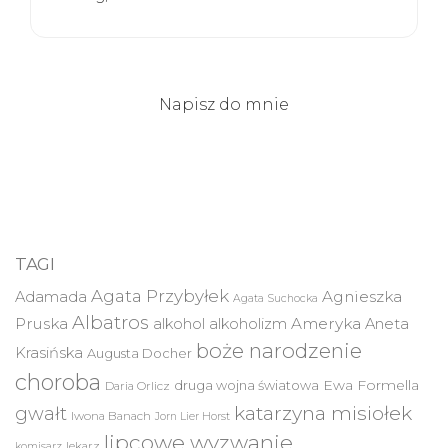
Napisz do mnie
TAGI
Agata Przybyłek
Agnieszka
Adamada
Agata Suchocka
Albatros
Pruska
Ameryka
alkohol
alkoholizm
Aneta
boże narodzenie
Krasińska
Augusta Docher
choroba
druga wojna światowa
Ewa Formella
Daria Orlicz
katarzyna misiołek
gwałt
Iwona Banach
Jorn Lier Horst
lipcowe wyzwanie
lekarz
komisarz