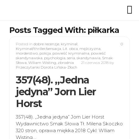
Posts Tagged With: piłkarka
Posted in
dobre recenzje
,
kryminał
,
0
Kryminał/thriller/sensacja
,
Lit. obca
,
mężczyzna
,
morderstwo
,
policja
,
powieść kryminalna
,
powieść
skandynawska
,
psychologia
,
seria
,
skandynawia
,
Smak
Słowa
,
Wiliam Wisting
,
zbrodnia
21 czerwca 2018
by
Przeczytanki Dorota Lińska-Złoch
357(48). „Jedna
jedyna” Jorn Lier
Horst
357(48). „Jedna jedyna” Jorn Lier Horst
Wydawnictwo Smak Słowa Tł. Milena Skoczko
320 stron, oprawa miękka 2018 Cykl: WIliam
Wisting,…