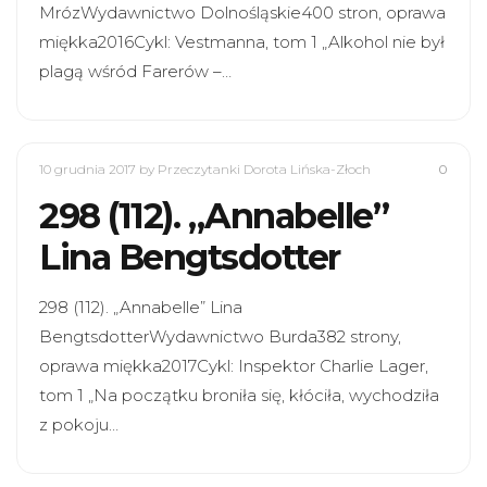
MrózWydawnictwo Dolnośląskie400 stron, oprawa
miękka2016Cykl: Vestmanna, tom 1 „Alkohol nie był
plagą wśród Farerów –…
10 grudnia 2017
by Przeczytanki Dorota Lińska-Złoch
0
298 (112). „Annabelle”
Lina Bengtsdotter
298 (112). „Annabelle” Lina
BengtsdotterWydawnictwo Burda382 strony,
oprawa miękka2017Cykl: Inspektor Charlie Lager,
tom 1 „Na początku broniła się, kłóciła, wychodziła
z pokoju…