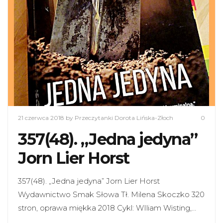
21 czerwca 2018
by Przeczytanki Dorota Lińska-Złoch
0
357(48). „Jedna jedyna”
Jorn Lier Horst
357(48). „Jedna jedyna” Jorn Lier Horst
Wydawnictwo Smak Słowa Tł. Milena Skoczko 320
stron, oprawa miękka 2018 Cykl: WIliam Wisting,…