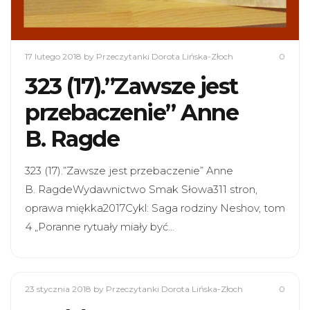
17 lutego 2018
by Przeczytanki Dorota Lińska-Złoch
0
323 (17).”Zawsze jest
przebaczenie” Anne
B. Ragde
323 (17).”Zawsze jest przebaczenie” Anne
B. RagdeWydawnictwo Smak Słowa311 stron,
oprawa miękka2017Cykl: Saga rodziny Neshov, tom
4 „Poranne rytuały miały być…
23 stycznia 2018
by Przeczytanki Dorota Lińska-Złoch
0