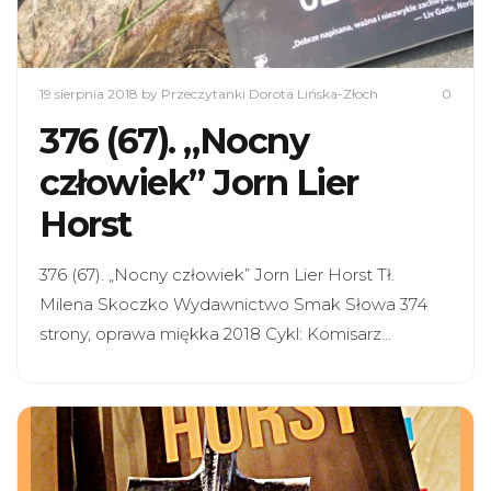
19 sierpnia 2018
by Przeczytanki Dorota Lińska-Złoch
0
376 (67). „Nocny
człowiek” Jorn Lier
Horst
376 (67). „Nocny człowiek” Jorn Lier Horst Tł.
Milena Skoczko Wydawnictwo Smak Słowa 374
strony, oprawa miękka 2018 Cykl: Komisarz…