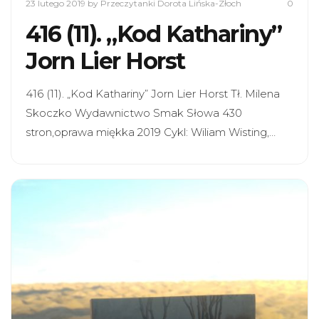
23 lutego 2019
by Przeczytanki Dorota Lińska-Złoch
0
416 (11). „Kod Kathariny”
Jorn Lier Horst
416 (11). „Kod Kathariny” Jorn Lier Horst Tł. Milena
Skoczko Wydawnictwo Smak Słowa 430
stron,oprawa miękka 2019 Cykl: Wiliam Wisting,…