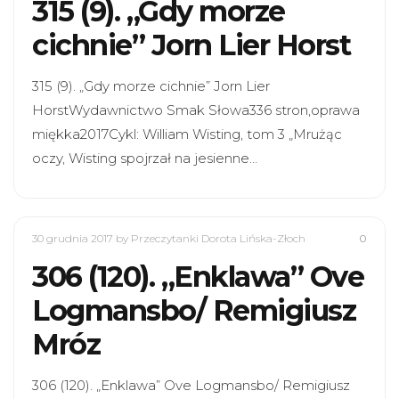
315 (9). „Gdy morze
cichnie” Jorn Lier Horst
315 (9). „Gdy morze cichnie” Jorn Lier
HorstWydawnictwo Smak Słowa336 stron,oprawa
miękka2017Cykl: William Wisting, tom 3 „Mrużąc
oczy, Wisting spojrzał na jesienne…
30 grudnia 2017
by Przeczytanki Dorota Lińska-Złoch
0
306 (120). „Enklawa” Ove
Logmansbo/ Remigiusz
Mróz
306 (120). „Enklawa” Ove Logmansbo/ Remigiusz