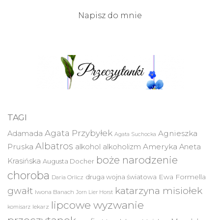
Napisz do mnie
TAGI
Agata Przybyłek
Agnieszka
Adamada
Agata Suchocka
Albatros
Pruska
Ameryka
alkohol
alkoholizm
Aneta
boże narodzenie
Krasińska
Augusta Docher
choroba
druga wojna światowa
Ewa Formella
Daria Orlicz
katarzyna misiołek
gwałt
Iwona Banach
Jorn Lier Horst
lipcowe wyzwanie
lekarz
komisarz