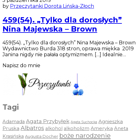
5 października 2019
by
Przeczytanki Dorota Lińska-Złoch
459(54). „Tylko dla dorosłych”
Nina Majewska – Brown
459(54). „Tylko dla dorosłych” Nina Majewska – Brown
Wydawnictwo Burda 318 stron, oprawa miękka 2019
Janina nigdy nie pałała optymizmem. […] Idealnie…
Napisz do mnie
Tagi
Agata Przybyłek
Agnieszka
Adamada
Agata Suchocka
Albatros
Pruska
Ameryka
alkohol
alkoholizm
Aneta
boże narodzenie
Krasińska
Augusta Docher