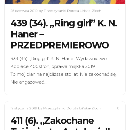
25 czerwca 2019
by Przeczytanki Dorota Lińska-Złoch
1
439 (34). „Ring girl” K. N.
Haner –
PRZEDPREMIEROWO
439 (34). „Ring girl” K. N. Haner Wydawnictwo
Kobiece 400stron, oprawa miękka 2019
To mój plan na najbliższe sto lat. Nie zakochać się.
Nie angażować.…
19 stycznia 2019
by Przeczytanki Dorota Lińska-Złoch
0
411 (6). „Zakochane