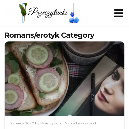
Romans/erotyk Category
2 marca 2020
by Przeczytanki Dorota Lińska-Złoch
1