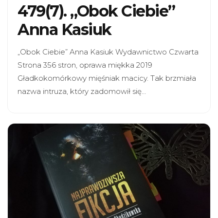
479(7). „Obok Ciebie”
Anna Kasiuk
„Obok Ciebie” Anna Kasiuk Wydawnictwo Czwarta
Strona 356 stron, oprawa miękka 2019
Gładkokomórkowy mięśniak macicy. Tak brzmiała
nazwa intruza, który zadomowił się…