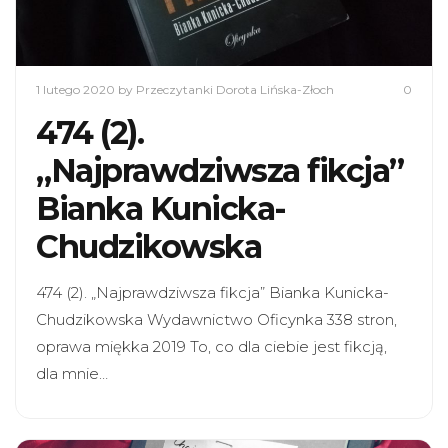
1 lutego 2020
by Przeczytanki Dorota Lińska-Złoch
0
474 (2).
„Najprawdziwsza fikcja”
Bianka Kunicka-
Chudzikowska
474 (2). „Najprawdziwsza fikcja” Bianka Kunicka-
Chudzikowska Wydawnictwo Oficynka 338 stron,
oprawa miękka 2019 To, co dla ciebie jest fikcją,
dla mnie…