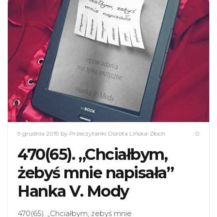
9 grudnia 2019
by Przeczytanki Dorota Lińska-Złoch
0
470(65). „Chciałbym,
żebyś mnie napisała”
Hanka V. Mody
470(65). „Chciałbym, żebyś mnie