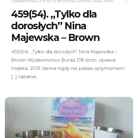
5 października 2019
by Przeczytanki Dorota Lińska-Złoch
1
459(54). „Tylko dla
dorosłych” Nina
Majewska – Brown
459(54). „Tylko dla dorosłych” Nina Majewska –
Brown Wydawnictwo Burda 318 stron, oprawa
miękka 2019 Janina nigdy nie pałała optymizmem.
[…] Idealnie…