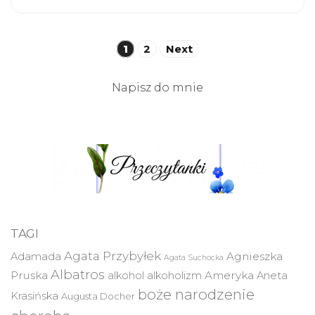
Stronicowanie
1
2
Next
wpisów
Napisz do mnie
TAGI
Agata Przybyłek
Agnieszka
Adamada
Agata Suchocka
Albatros
Pruska
Ameryka
alkohol
alkoholizm
Aneta
boże narodzenie
Krasińska
Augusta Docher