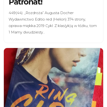
Patronat!
449(44). „Rozdroża” Augusta Docher
Wydawnictwo Editio red (Helion) 374 strony,
oprawa miękka 2019 Cykl: Z klas(yk)ą w łóżku, tom
1 Mamy dwudziesty…