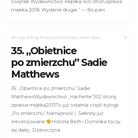
Świętek Wydawnictwo Replika 400 stron,oprawa
miękka 2018, Wydanie drugie ” — Bo pani…
29 maja 2015
by Przeczytanki Dorota Lińska-Złoch
0
35. „Obietnice
po zmierzchu” Sadie
Matthews
35. „Obietnice po zmierzchu” Sadie
MatthewsWydawnictwo „Hachette”302 strony,
oprawa miękka2013To już ostatnia część trylogii
„Po zmierzchu”.Namiętność i Sekrety już
zrecenzowane
Historia Beth i Dominika toczy
się dalej.. Dziewczyna…