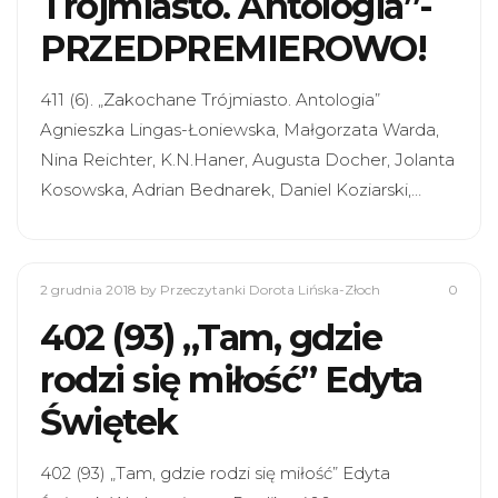
Trójmiasto. Antologia”-
PRZEDPREMIEROWO!
411 (6). „Zakochane Trójmiasto. Antologia”
Agnieszka Lingas-Łoniewska, Małgorzata Warda,
Nina Reichter, K.N.Haner, Augusta Docher, Jolanta
Kosowska, Adrian Bednarek, Daniel Koziarski,…
2 grudnia 2018
by Przeczytanki Dorota Lińska-Złoch
0
402 (93) „Tam, gdzie
rodzi się miłość” Edyta
Świętek
402 (93) „Tam, gdzie rodzi się miłość” Edyta