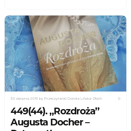
30 sierpnia 2019
by Przeczytanki Dorota Lińska-Złoch
0
449(44). „Rozdroża”
Augusta Docher –