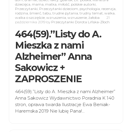
dziecięca
,
mama
,
matka
,
miłość
,
polskie autorki
,
Przeczytanki
,
Przeczytanki dzieciom
,
psychologia
,
recenzja
,
rodzina
,
śmierć
,
tabu
,
trudne pytania
,
trudny temat
,
walka
,
walka o szczęście
,
wzruszenia
,
wzruszenie
,
żałoba
21
października 2019
by
Przeczytanki Dorota Lińska-Złoch
464(59).”Listy do A.
Mieszka z nami
Alzheimer” Anna
Sakowicz +
ZAPROSZENIE
464(59).”Listy do A. Mieszka z nami Alzheimer”
Anna Sakowicz Wydawnictwo Poradnia K 140
stron, oprawa twarda Ilustracje Ewa Beniak-
Haremska 2019 Nie lubię Pana!…