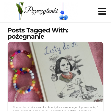
Posts Tagged With:
pożegnanie
Posted in
biblioteka
,
dla dzieci
,
dobre recenzje
,
dojrzewanie
,
1
dom
,
dramat
,
dzieci
,
fakty
,
gdańsk
,
Lit. polska
,
literatura