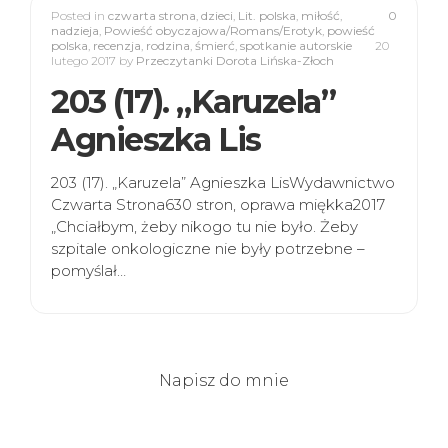
Posted in
czwarta strona
,
dzieci
,
Lit. polska
,
miłość
,
0
nadzieja
,
Powieść obyczajowa/Romans/Erotyk
,
powieść
polska
,
recenzja
,
rodzina
,
śmierć
,
spotkanie autorskie
20
lutego 2017
by
Przeczytanki Dorota Lińska-Złoch
203 (17). „Karuzela”
Agnieszka Lis
203 (17). „Karuzela” Agnieszka LisWydawnictwo
Czwarta Strona630 stron, oprawa miękka2017
„Chciałbym, żeby nikogo tu nie było. Żeby
szpitale onkologiczne nie były potrzebne –
pomyślał…
Napisz do mnie