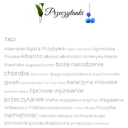
TAGI
Agata Przybyłek
Agnieszka
Adamada
Agata Suchocka
Albatros
Pruska
Ameryka
alkohol
alkoholizm
Aneta
boże narodzenie
Krasińska
Augusta Docher
choroba
druga wojna światowa
Ewa Formella
Daria Orlicz
katarzyna misiołek
gwałt
Iwona Banach
Jorn Lier Horst
lipcowe wyzwanie
lekarz
komisarz
przeczytanek
mafia
Magdalena
Magdalena Majcher
muzyka
matras
Witkiewicz
molestowanie
Muza
mróz
namiętność
narkotyki
Natasza Socha
patologia
porwanie
postapokaliptyczny
prostytucja
przemiana