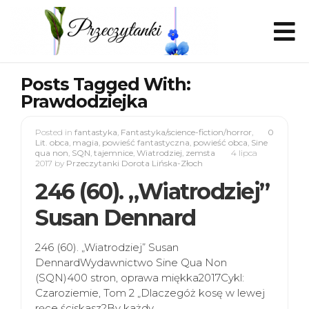
Posts Tagged With:
Prawdodziejka
Posted in
fantastyka
,
Fantastyka/science-fiction/horror
,
0
Lit. obca
,
magia
,
powieść fantastyczna
,
powieść obca
,
Sine
qua non
,
SQN
,
tajemnice
,
Wiatrodziej
,
zemsta
4 lipca
2017
by
Przeczytanki Dorota Lińska-Złoch
246 (60). „Wiatrodziej”
Susan Dennard
246 (60). „Wiatrodziej” Susan
DennardWydawnictwo Sine Qua Non
(SQN)400 stron, oprawa miękka2017Cykl:
Czaroziemie, Tom 2 „Dlaczegóż kosę w lewej
ręce ściskasz?By każdy…