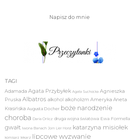
Napisz do mnie
TAGI
Agata Przybyłek
Agnieszka
Adamada
Agata Suchocka
Albatros
Pruska
Ameryka
alkohol
alkoholizm
Aneta
boże narodzenie
Krasińska
Augusta Docher
choroba
druga wojna światowa
Ewa Formella
Daria Orlicz
katarzyna misiołek
gwałt
Iwona Banach
Jorn Lier Horst
lipcowe wyzwanie
lekarz
komisarz