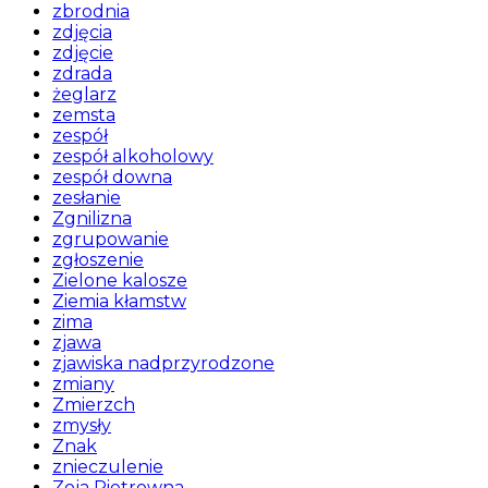
zbrodnia
zdjęcia
zdjęcie
zdrada
żeglarz
zemsta
zespół
zespół alkoholowy
zespół downa
zesłanie
Zgnilizna
zgrupowanie
zgłoszenie
Zielone kalosze
Ziemia kłamstw
zima
zjawa
zjawiska nadprzyrodzone
zmiany
Zmierzch
zmysły
Znak
znieczulenie
Zoja Pietrowna