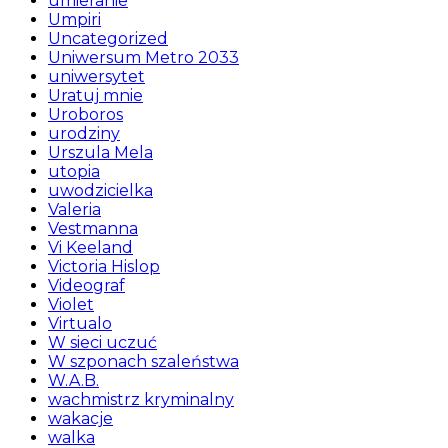
umieranie
Umpiri
Uncategorized
Uniwersum Metro 2033
uniwersytet
Uratuj mnie
Uroboros
urodziny
Urszula Mela
utopia
uwodzicielka
Valeria
Vestmanna
Vi Keeland
Victoria Hislop
Videograf
Violet
Virtualo
W sieci uczuć
W szponach szaleństwa
W.A.B.
wachmistrz kryminalny
wakacje
walka