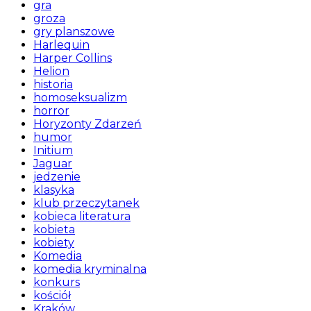
gra
groza
gry planszowe
Harlequin
Harper Collins
Helion
historia
homoseksualizm
horror
Horyzonty Zdarzeń
humor
Initium
Jaguar
jedzenie
klasyka
klub przeczytanek
kobieca literatura
kobieta
kobiety
Komedia
komedia kryminalna
konkurs
kościół
Kraków