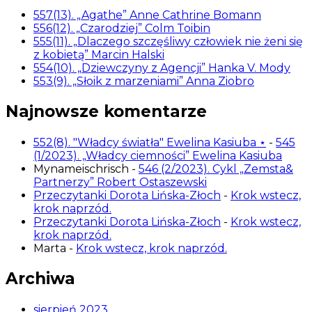
557(13). „Agathe” Anne Cathrine Bomann
556(12). „Czarodziej” Colm Toibin
555(11). „Dlaczego szczęśliwy człowiek nie żeni się
z kobietą” Marcin Halski
554(10). „Dziewczyny z Agencji” Hanka V. Mody
553(9). „Słoik z marzeniami” Anna Ziobro
Najnowsze komentarze
552(8). "Władcy światła" Ewelina Kasiuba ⋆
-
545
(1/2023). „Władcy ciemności” Ewelina Kasiuba
Mynameischrisch
-
546 (2/2023). Cykl „Zemsta&
Partnerzy” Robert Ostaszewski
Przeczytanki Dorota Lińska-Złoch
-
Krok wstecz,
krok naprzód.
Przeczytanki Dorota Lińska-Złoch
-
Krok wstecz,
krok naprzód.
Marta
-
Krok wstecz, krok naprzód.
Archiwa
sierpień 2023