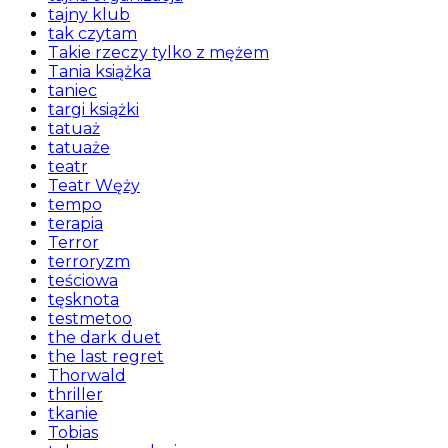
tajny klub
tak czytam
Takie rzeczy tylko z mężem
Tania książka
taniec
targi książki
tatuaż
tatuaże
teatr
Teatr Węży
tempo
terapia
Terror
terroryzm
teściowa
tęsknota
testmetoo
the dark duet
the last regret
Thorwald
thriller
tkanie
Tobias