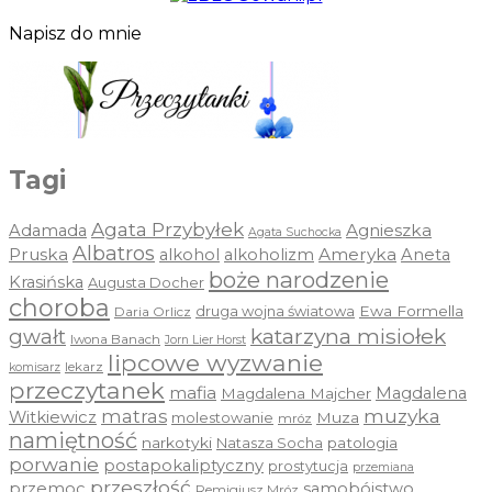
Napisz do mnie
Tagi
Agata Przybyłek
Agnieszka
Adamada
Agata Suchocka
Albatros
Pruska
Ameryka
alkohol
alkoholizm
Aneta
boże narodzenie
Krasińska
Augusta Docher
choroba
druga wojna światowa
Ewa Formella
Daria Orlicz
katarzyna misiołek
gwałt
Iwona Banach
Jorn Lier Horst
lipcowe wyzwanie
lekarz
komisarz
przeczytanek
mafia
Magdalena
Magdalena Majcher
muzyka
matras
Witkiewicz
molestowanie
Muza
mróz
namiętność
narkotyki
Natasza Socha
patologia
porwanie
postapokaliptyczny
prostytucja
przemiana
przeszłość
przemoc
samobójstwo
Remigiusz Mróz