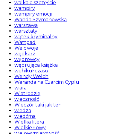
walka o szczęście
wampiry
wampiry emocji
Wanda Szymanowska
warszawa
warsztaty
wątek kryminalny
Wattpad
We dwoje
wędkarz
wędrowcy
wędrująca książka
wehikuł czasu
Wendy Welch
Weranda na Czarcim Cyplu
wiara
Wiatrodziej
wieczność
Wieczór taki jak ten
wiedza
wiedźma
Wielka litera
Wielkie Łowy
wielowymiarowość