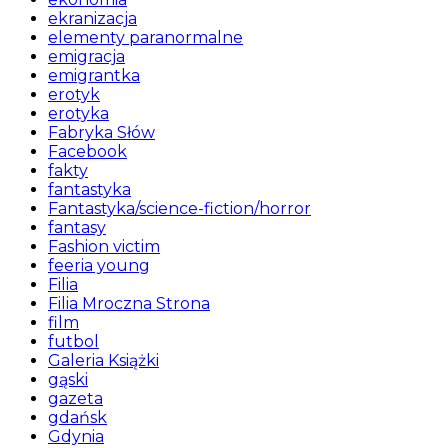
ekranizacja
elementy paranormalne
emigracja
emigrantka
erotyk
erotyka
Fabryka Słów
Facebook
fakty
fantastyka
Fantastyka/science-fiction/horror
fantasy
Fashion victim
feeria young
Filia
Filia Mroczna Strona
film
futbol
Galeria Książki
gąski
gazeta
gdańsk
Gdynia