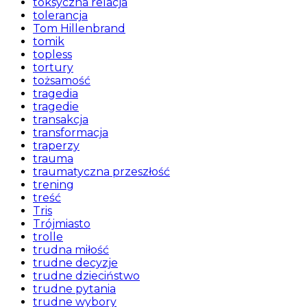
toksyczna relacja
tolerancja
Tom Hillenbrand
tomik
topless
tortury
tożsamość
tragedia
tragedie
transakcja
transformacja
traperzy
trauma
traumatyczna przeszłość
trening
treść
Tris
Trójmiasto
trolle
trudna miłość
trudne decyzje
trudne dzieciństwo
trudne pytania
trudne wybory