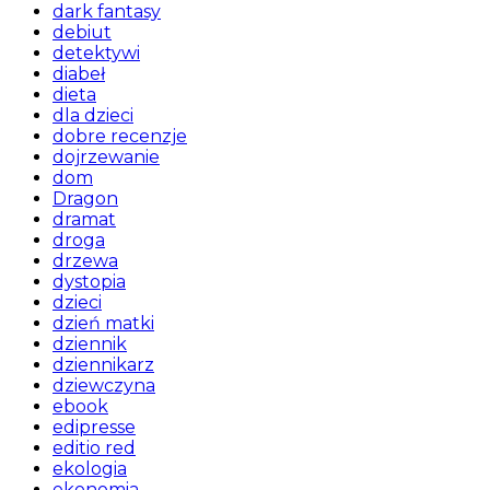
dark fantasy
debiut
detektywi
diabeł
dieta
dla dzieci
dobre recenzje
dojrzewanie
dom
Dragon
dramat
droga
drzewa
dystopia
dzieci
dzień matki
dziennik
dziennikarz
dziewczyna
ebook
edipresse
editio red
ekologia
ekonomia