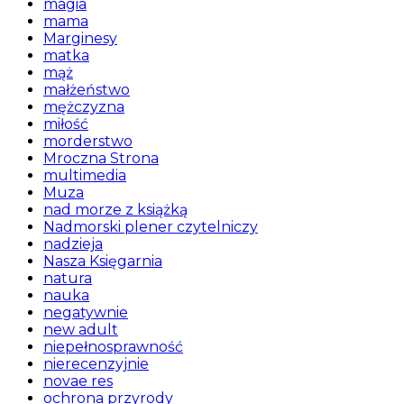
magia
mama
Marginesy
matka
mąż
małżeństwo
mężczyzna
miłość
morderstwo
Mroczna Strona
multimedia
Muza
nad morze z książką
Nadmorski plener czytelniczy
nadzieja
Nasza Księgarnia
natura
nauka
negatywnie
new adult
niepełnosprawność
nierecenzyjnie
novae res
ochrona przyrody