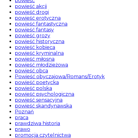
powieść
powieść akcji
powieść drogi
powieść erotyczna
powieść fantastyczna
powieść fantasy
powieść grozy
powieść historyczna
powieść kobieca
powieść kryminalna
powieść miłosna
powieść młodzieżowa
powieść obca
Powieść obyczajowa/Romans/Erotyk
powieść poetycka
powieść polska
powieść psychologiczna
powieść sensacyjna
powieść skandynawska
Poznań
praca
prawdziwa historia
prawo
promocja czytelnictwa