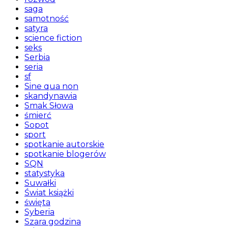
saga
samotność
satyra
science fiction
seks
Serbia
seria
sf
Sine qua non
skandynawia
Smak Słowa
śmierć
Sopot
sport
spotkanie autorskie
spotkanie blogerów
SQN
statystyka
Suwałki
Świat książki
święta
Syberia
Szara godzina