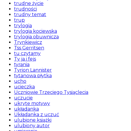
trudne życie
trudności
trudny temat
trup
trylogia
trylogia kociewska
trylogia obuwnicza
Trynkiewicz
Tss Gerritsen
tu czytamy
Ty ja i fejs
tyrania
Tyrion Lannister
tytanowa płytka
ucho
ucieczka
Uczniowie Trzeciego Tysiąclecia
uczucie
ukryte motywy
układanka
Układanka z uczuć
ulubione książki
ulubiony autor