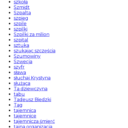
szkoła
Szmidt
Szpalta
szpieg
szpile
szpilki
Szpilki za milion
szpital
sztuka
szukając szczęścia
Szumowiny
Szwecja
szyfr
sława
słuchaj Krystyna
służąca
Ta dziewczyna
tabu
Tadeusz Biedzki
Tag
tajemnica
tajemnice
tajemnicza śmierć
tajna organizacja