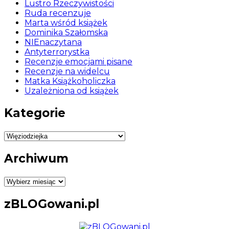
Lustro Rzeczywistości
Ruda recenzuje
Marta wśród książek
Dominika Szałomska
NIEnaczytana
Antyterrorystka
Recenzje emocjami pisane
Recenzje na widelcu
Matka Książkoholiczka
Uzależniona od książek
Kategorie
Kategorie
Archiwum
Archiwum
zBLOGowani.pl