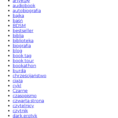
artykuły
audiobook
autobiografia
bajka
baśń
BDSM
bestseller
biblia
biblioteka
biografia
blog
book tag
book tour
bookathon
burda
chrześcijaństwo
ciąża
cykl
Czarne
czasopismo
czwarta strona
czytelnicy
czytnik
dark erotyk