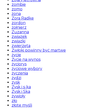
zombie
zomo
żona
Zora Radke
zordon
żołnierz
Zuzanna
związek
związki
zwierzęta
Zwłoki powinny być martwe
życie
Życie na wynos
życiorys
życiowe wybory
życzenia
żydzi
zysk
Zysk i s-ka
Zysk i Ska
żywioły
zło
złote myśli