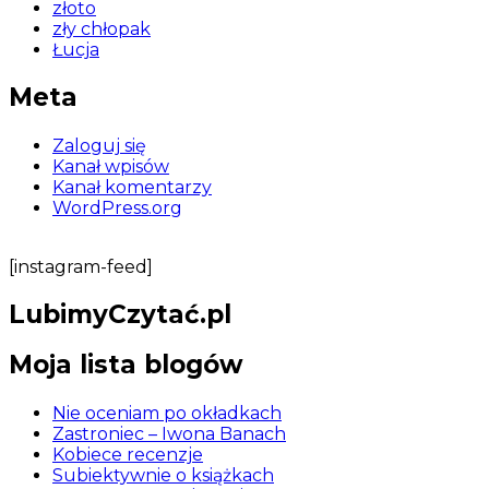
złoto
zły chłopak
Łucja
Meta
Zaloguj się
Kanał wpisów
Kanał komentarzy
WordPress.org
[instagram-feed]
LubimyCzytać.pl
Moja lista blogów
Nie oceniam po okładkach
Zastroniec – Iwona Banach
Kobiece recenzje
Subiektywnie o książkach