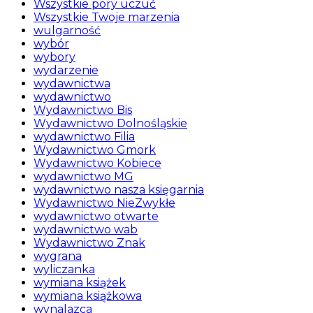
Wszystkie pory uczuć
Wszystkie Twoje marzenia
wulgarność
wybór
wybory
wydarzenie
wydawnictwa
wydawnictwo
Wydawnictwo Bis
Wydawnictwo Dolnośląskie
wydawnictwo Filia
Wydawnictwo Gmork
Wydawnictwo Kobiece
wydawnictwo MG
wydawnictwo nasza księgarnia
Wydawnictwo NieZwykłe
wydawnictwo otwarte
wydawnictwo wab
Wydawnictwo Znak
wygrana
wyliczanka
wymiana książek
wymiana książkowa
wynalazca