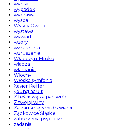
wyniki
wypadek
wyprawa
wyspa
Wyspy Owcze
wystawa
wywiad
wzory
wzruszenia
wzruszenie
Władczyni Mroku
władza
włamanie
Włochy
Włoska symfonia
Xavier Kieffer
young adult
Z teściową za pan wróg
Z twojej winy
Za zamkniętymi drzwiami
Ząbkowice Śląskie
zaburzenia psychiczne
zadania