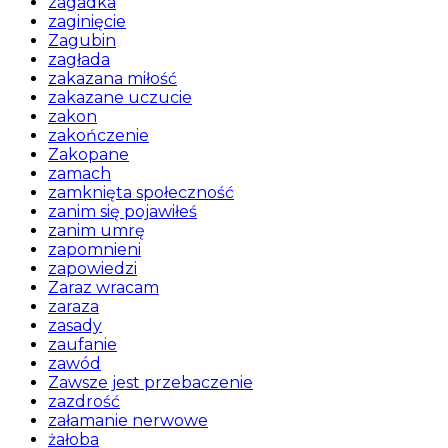
zagadka
zaginięcie
Zagubin
zagłada
zakazana miłość
zakazane uczucie
zakon
zakończenie
Zakopane
zamach
zamknięta społeczność
zanim się pojawiłeś
zanim umrę
zapomnieni
zapowiedzi
Zaraz wracam
zaraza
zasady
zaufanie
zawód
Zawsze jest przebaczenie
zazdrość
załamanie nerwowe
żałoba