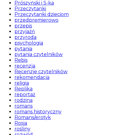
Prószyński i S-ka
Przeczytanki
Przeczytanki dzieciom
przedpremierowo
przepis
przyjaźń
przyroda
psychologia
pytania
pytania czytelników
Rebis
recenzja
Recenzje czytelników
rekomendacja
religia
Replika
reportaż
rodzina
romans
romans historyczny
Romans/erotyk
Rosja
rośliny
rozwód