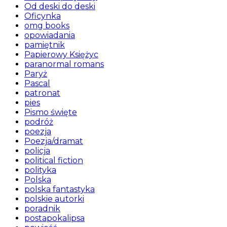
Od deski do deski
Oficynka
omg books
opowiadania
pamiętnik
Papierowy Księżyc
paranormal romans
Paryż
Pascal
patronat
pies
Pismo święte
podróż
poezja
Poezja/dramat
policja
political fiction
polityka
Polska
polska fantastyka
polskie autorki
poradnik
postapokalipsa