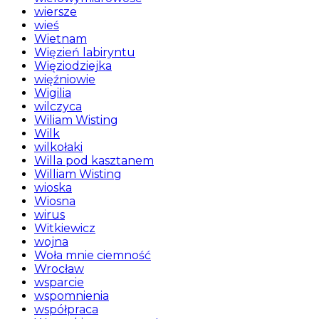
wiersze
wieś
Wietnam
Więzień labiryntu
Więziodziejka
więźniowie
Wigilia
wilczyca
Wiliam Wisting
Wilk
wilkołaki
Willa pod kasztanem
William Wisting
wioska
Wiosna
wirus
Witkiewicz
wojna
Woła mnie ciemność
Wrocław
wsparcie
wspomnienia
współpraca