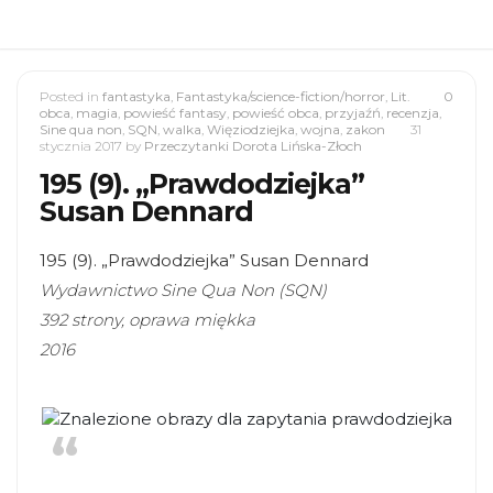
Posted in
fantastyka
,
Fantastyka/science-fiction/horror
,
Lit.
0
obca
,
magia
,
powieść fantasy
,
powieść obca
,
przyjaźń
,
recenzja
,
Sine qua non
,
SQN
,
walka
,
Więziodziejka
,
wojna
,
zakon
31
stycznia 2017
by
Przeczytanki Dorota Lińska-Złoch
195 (9). „Prawdodziejka”
Susan Dennard
195 (9). „Prawdodziejka” Susan Dennard
Wydawnictwo Sine Qua Non (SQN)
392 strony, oprawa miękka
2016