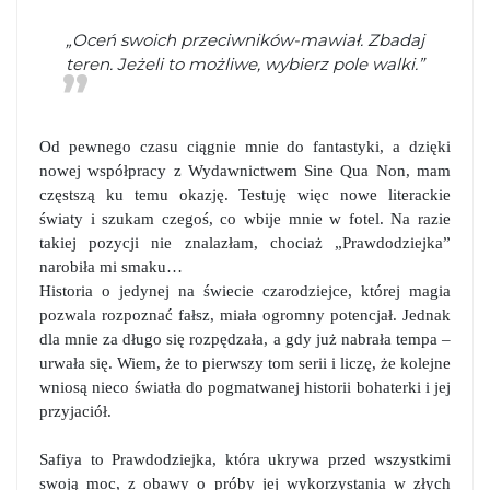
„Oceń swoich przeciwników-mawiał. Zbadaj
teren. Jeżeli to możliwe, wybierz pole walki.”
Od pewnego czasu ciągnie mnie do fantastyki, a dzięki
nowej współpracy z Wydawnictwem Sine Qua Non, mam
częstszą ku temu okazję. Testuję więc nowe literackie
światy i szukam czegoś, co wbije mnie w fotel. Na razie
takiej pozycji nie znalazłam, chociaż „Prawdodziejka”
narobiła mi smaku…
Historia o jedynej na świecie czarodziejce, której magia
pozwala rozpoznać fałsz, miała ogromny potencjał. Jednak
dla mnie za długo się rozpędzała, a gdy już nabrała tempa –
urwała się. Wiem, że to pierwszy tom serii i liczę, że kolejne
wniosą nieco światła do pogmatwanej historii bohaterki i jej
przyjaciół.
Safiya to Prawdodziejka, która ukrywa przed wszystkimi
swoją moc, z obawy o próby jej wykorzystania w złych