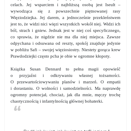
celach. Jej wsparciem i najbliższą osobą jest Iseult –
wywodząca się z powszechnie piętnowanej rasy
Więziodziejka. Jej darem, a jednocześnie przekleństwem
jest to, że widzi nici więzi wszystkich wokół niej. Widzi ich
ból, strach i gniew. Jednak jest w niej coś specyficznego,
co sprawia, że nigdzie nie ma dla niej miejsca. Zawsze
odpychana i odsuwana od reszty, spokój znajduje jedynie
w pobliżu Safi – swojej więziosiostry. Niestety gorąca krew
Prawdodziejki często pcha je obie w ogromne kłopoty.
Książka Susan Dennard to pełna magii opowieść
o przyjaźni i odkrywaniu własnej tożsamości.
O przewartościowywaniu planów i marzeń. O empatii
i dorastaniu. O wolności i samodzielności. Ma naprawdę
ogromny potencjał, chociaż, jak dla mnie, męczy trochę
chaotycznością i infantylnością głównej bohaterki.