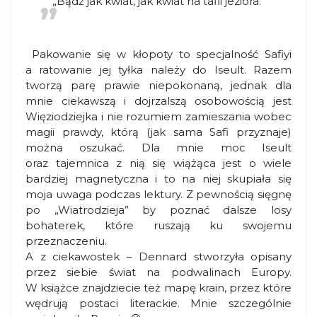
„Bądź jak kwiat, jak kwiat na tafli jeziora.”
Pakowanie się w kłopoty to specjalność Safiyi
a ratowanie jej tyłka należy do Iseult. Razem
tworzą parę prawie niepokonaną, jednak dla
mnie ciekawszą i dojrzalszą osobowością jest
Więziodziejka i nie rozumiem zamieszania wobec
magii prawdy, którą (jak sama Safi przyznaje)
można oszukać. Dla mnie moc Iseult
oraz tajemnica z nią się wiążąca jest o wiele
bardziej magnetyczna i to na niej skupiała się
moja uwaga podczas lektury. Z pewnością sięgnę
po „Wiatrodzieja” by poznać dalsze losy
bohaterek, które ruszają ku swojemu
przeznaczeniu.
A z ciekawostek – Dennard stworzyła opisany
przez siebie świat na podwalinach Europy.
W książce znajdziecie też mapę krain, przez które
wędrują postaci literackie. Mnie szczególnie