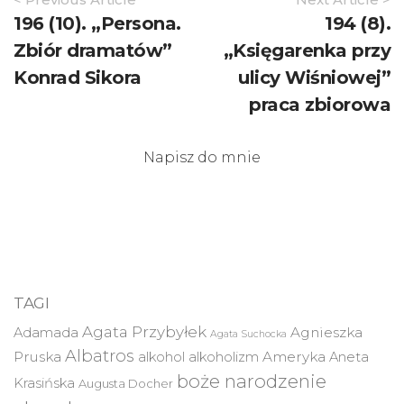
Navigation
196 (10). „Persona.
194 (8).
Zbiór dramatów”
„Księgarenka przy
Konrad Sikora
ulicy Wiśniowej”
praca zbiorowa
Napisz do mnie
TAGI
Agata Przybyłek
Agnieszka
Adamada
Agata Suchocka
Albatros
Pruska
Ameryka
alkohol
alkoholizm
Aneta
boże narodzenie
Krasińska
Augusta Docher