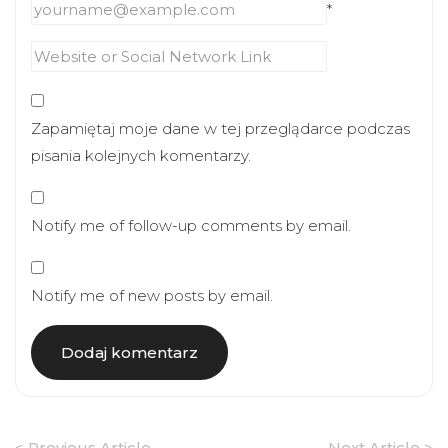
*
Zapamiętaj moje dane w tej przeglądarce podczas
pisania kolejnych komentarzy.
Notify me of follow-up comments by email.
Notify me of new posts by email.
Article
< Previous Article
Next Article >