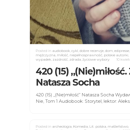
Posted in
audiobook
,
cykl
,
dobre recenzje
,
dom
,
edipresse
mężczyzna
,
miłość
,
niepełnosprawność
,
polskie autorki
,
wypadek
,
zazdrość
,
zdrada
,
życiowe wybory
10 kwiet
420 (15) „(Nie)miłość.
Natasza Socha
420 (15) „(Nie)miłość” Natasza Socha Wydaw
Nie, Tom 1 Audiobook: Storytel, lektor: Alek
Posted in
archeologia
,
Komedia
,
Lit. polska
,
małżeństwo
,