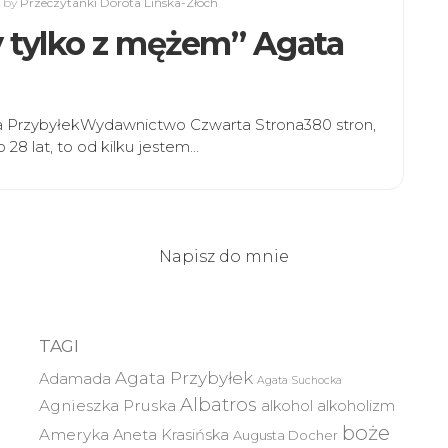
6
by
Przeczytanki Dorota Lińska-Złoch
zy tylko z mężem” Agata
ata PrzybyłekWydawnictwo Czwarta Strona380 stron,
8 lat, to od kilku jestem…
Napisz do mnie
TAGI
Agata Przybyłek
Adamada
Agata Suchocka
Albatros
Agnieszka Pruska
alkohol
alkoholizm
boże
Ameryka
Aneta Krasińska
Augusta Docher