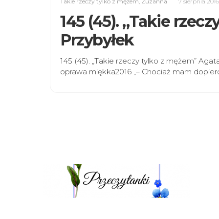
Takie rzeczy tylko z mężem
,
Zuzanna
7 sierpnia 201
145 (45). „Takie rzec
Przybyłek
145 (45). „Takie rzeczy tylko z mężem” Ag
oprawa miękka2016 „– Chociaż mam dopiero 2