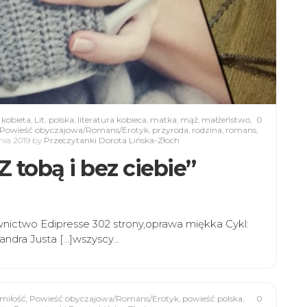
,
kobieta
,
Lit. polska
,
literatura kobieca
,
matka
,
mąż
,
małżeństwo
,
0
Powieść obyczajowa/Romans/Erotyk
,
przyroda
,
rodzina
,
romans
,
nia 2019
by
Przeczytanki Dorota Lińska-Złoch
 Z tobą i bez ciebie”
nictwo Edipresse 302 strony,oprawa miękka Cykl:
sandra Justa […]wszyscy…
miłość
,
Powieść obyczajowa/Romans/Erotyk
,
powieść polska
,
0