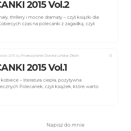
NKI 2015 Vol.2
thrillery i mocne dramaty – czyli książki dla
biecych czas na polecanki z zagadką, czyli
opada 2015
by
Przeczytanki Dorota Lińska-Złoch
0
KI 2015 Vol.1
biece – literatura ciepła, pozytywna
ecznych Polecanek, czyli książek, które warto
Napisz do mnie