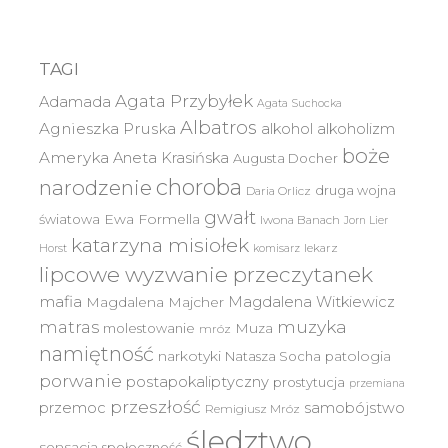
TAGI
Agata Przybyłek
Adamada
Agata Suchocka
Albatros
Agnieszka Pruska
alkohol
alkoholizm
boże
Ameryka
Aneta Krasińska
Augusta Docher
choroba
narodzenie
druga wojna
Daria Orlicz
gwałt
światowa
Ewa Formella
Iwona Banach
Jorn Lier
katarzyna misiołek
lekarz
Horst
komisarz
lipcowe wyzwanie przeczytanek
mafia
Magdalena Witkiewicz
Magdalena Majcher
muzyka
matras
molestowanie
Muza
mróz
namiętność
narkotyki
Natasza Socha
patologia
porwanie
postapokaliptyczny
prostytucja
przemiana
przeszłość
przemoc
samobójstwo
Remigiusz Mróz
śledztwo
sensacja
społeczność