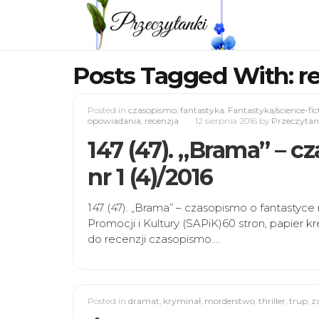
Posts Tagged With: r
Posted in
czasopismo
,
fantastyka
,
Fantastyka/science-fic
opowiadania
,
recenzja
12 sierpnia 2016
by
Przeczytan
147 (47). „Brama” – c
nr 1 (4)/2016
147 (47). „Brama” – czasopismo o fantasty
Promocji i Kultury (SAPiK)60 stron, papier
do recenzji czasopismo.…
Posted in
dramat
,
kryminał
,
morderstwo
,
thriller
,
trup
,
z