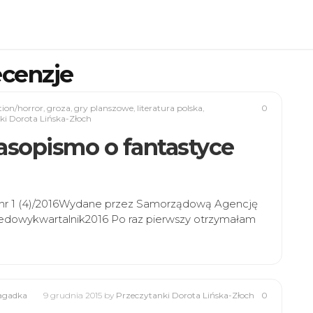
ecenzje
tion/horror
,
groza
,
gry planszowe
,
literatura polska
,
0
ki Dorota Lińska-Złoch
zasopismo o fantastyce
ce nr 1 (4)/2016Wydane przez Samorządową Agencję
 kredowykwartalnik2016 Po raz pierwszy otrzymałam
agadka
9 grudnia 2015
by
Przeczytanki Dorota Lińska-Złoch
0