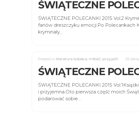
ŚWIĄTECZNE POLECA
ŚWIĄTECZNE POLECANKI 2015 Vol.2 Kryminały, 
fanów dreszczyku emocji.Po Polecankach Ko
kryminały…
Posted in
literatura kobieca
,
miłość
,
przyjaźń
25 list
ŚWIĄTECZNE POLECAN
ŚWIĄTECZNE POLECANKI 2015 Vol.1Książki ko
i przyjemna.Oto pierwsza część moich Świąt
podarować sobie…