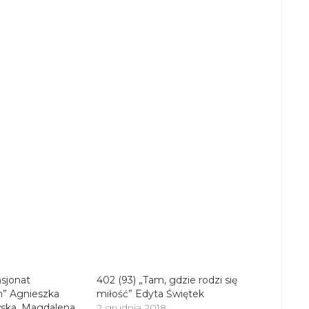
nsjonat
402 (93) „Tam, gdzie rodzi się
m” Agnieszka
miłość” Edyta Świętek
wska, Magdalena
2 grudnia 2018