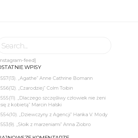
instagram-feed]
OSTATNIE WPISY
557(13). „Agathe” Anne Cathrine Bomann
556(12). „Czarodziej” Colm Toibin
555(11). „Dlaczego szczęśliwy człowiek nie żeni
się z kobietą” Marcin Halski
554(10). „Dziewczyny z Agencji” Hanka V. Mody
553(9). „Słoik z marzeniami” Anna Ziobro
NAJNOWSZE KOMENTARZE