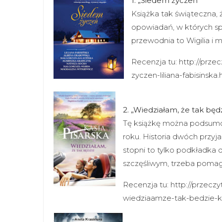
1. „Siedem życzeń”
Książka tak świąteczna,
opowiadań, w których spl
przewodnia to Wigilia i 
Recenzja tu: http://prz
zyczen-liliana-fabisinska.
2. „Wiedziałam, że tak będ
Tę książkę można podsumow
roku. Historia dwóch przyj
stopni to tylko podkładka
szczęśliwym, trzeba pomag
Recenzja tu: http://przecz
wiedziaamze-tak-bedzie-ka