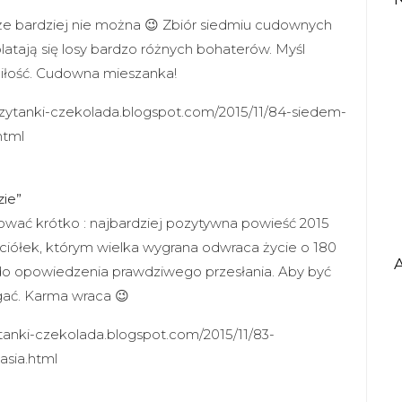
 że bardziej nie można 😉 Zbiór siedmiu cudownych
atają się losy bardzo różnych bohaterów. Myśl
miłość. Cudowna mieszanka!
eczytanki-czekolada.blogspot.com/2015/11/84-siedem-
html
zie”
ać krótko : najbardziej pozytywna powieść 2015
aciółek, którym wielka wygrana odwraca życie o 180
 do opowiedzenia prawdziwego przesłania. Aby być
ać. Karma wraca 😉
ytanki-czekolada.blogspot.com/2015/11/83-
sia.html