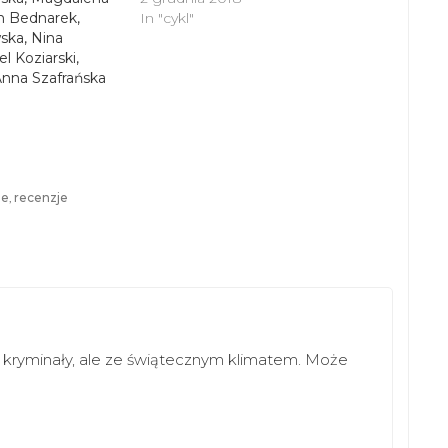
an Bednarek,
In "cykl"
ska, Nina
l Koziarski,
Anna Szafrańska
7
ne
,
recenzje
y kryminały, ale ze świątecznym klimatem. Może