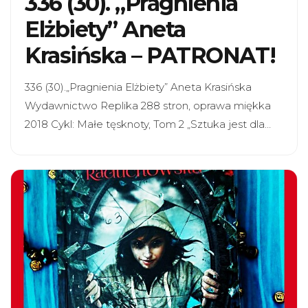
336 (30). „Pragnienia
Elżbiety” Aneta
Krasińska – PATRONAT!
336 (30).„Pragnienia Elżbiety” Aneta Krasińska
Wydawnictwo Replika 288 stron, oprawa miękka
2018 Cykl: Małe tęsknoty, Tom 2 „Sztuka jest dla…