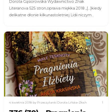
Dorota Gąsiorowska Wydawnictwo Znak
Literanova 525 stron,oprawa miękka 2018 „[…]kiedy
delikatne dłonie kilkunastoletniej Lidii niczym…
4 kwietnia 2018
by Przeczytanki Dorota Lińska-Złoch
1