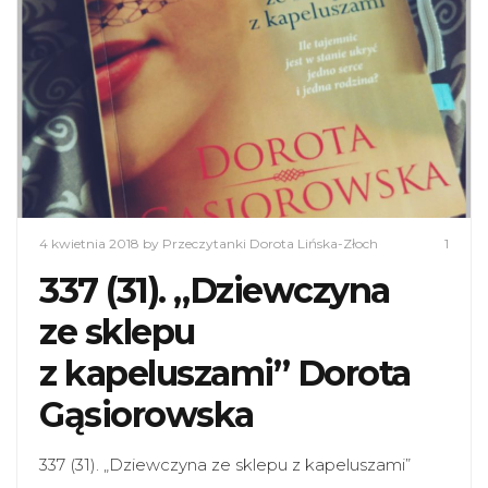
4 kwietnia 2018
by Przeczytanki Dorota Lińska-Złoch
1
337 (31). „Dziewczyna
ze sklepu
z kapeluszami” Dorota
Gąsiorowska
337 (31). „Dziewczyna ze sklepu z kapeluszami”