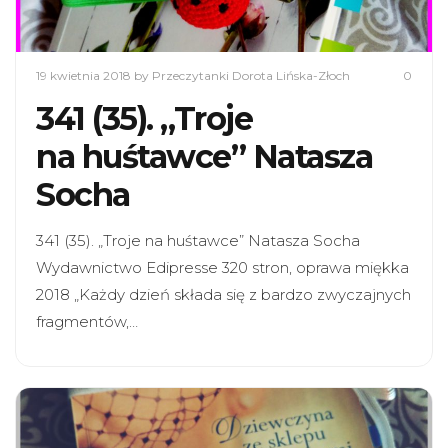
19 kwietnia 2018
by Przeczytanki Dorota Lińska-Złoch
0
341 (35). „Troje
na huśtawce” Natasza
Socha
341 (35). „Troje na huśtawce” Natasza Socha
Wydawnictwo Edipresse 320 stron, oprawa miękka
2018 „Każdy dzień składa się z bardzo zwyczajnych
fragmentów,…