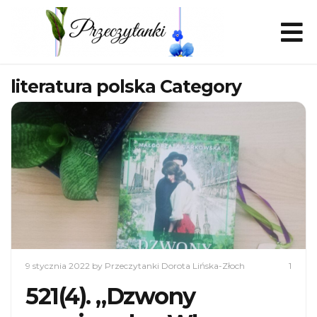
literatura polska Category
9 stycznia 2022
by Przeczytanki Dorota Lińska-Złoch
1
521(4). „Dzwony