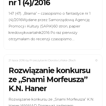
nr 1 (4)/2016
147 (47). „Brama” – czasopismo o fantastyce nr 1
(4)/2016Wydane przez Samorządową Agencję
Promocji i Kultury (SAPiK)60 stron, papier
kredowykwartalnik2016 Po raz pierwszy
otrzymałam do recenzji czasopismo.…
21 lipca 2016
by Przeczytanki Dorota Lińska-Złoch
0
Rozwiązanie konkursu
ze „Snami Morfeusza”
K.N. Haner
Rozwiązanie konkursu ze „Snami Morfeusza” K.N.
Haner WYWIAD Ponieważ zadaniem