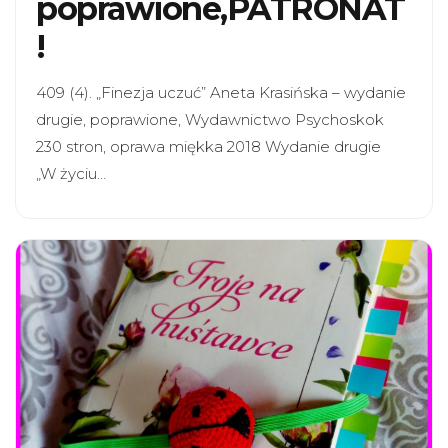
poprawione,PATRONAT
!
409 (4). „Finezja uczuć” Aneta Krasińska – wydanie
drugie, poprawione, Wydawnictwo Psychoskok
230 stron, oprawa miękka 2018 Wydanie drugie
„W życiu…