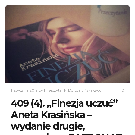
11 stycznia 2019
by Przeczytanki Dorota Lińska-Złoch
0
409 (4). „Finezja uczuć”
Aneta Krasińska –
wydanie drugie,