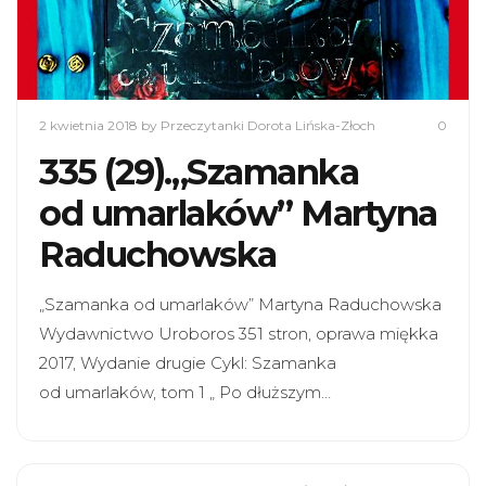
2 kwietnia 2018
by Przeczytanki Dorota Lińska-Złoch
0
335 (29).„Szamanka
od umarlaków” Martyna
Raduchowska
„Szamanka od umarlaków” Martyna Raduchowska
Wydawnictwo Uroboros 351 stron, oprawa miękka
2017, Wydanie drugie Cykl: Szamanka
od umarlaków, tom 1 „ Po dłuższym…