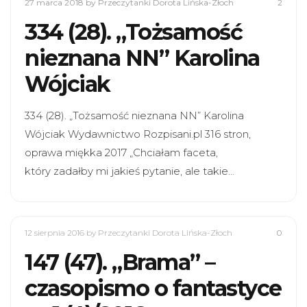
27 marca 2018
by Przeczytanki Dorota Lińska-Złoch
2
334 (28). „Tożsamość
nieznana NN” Karolina
Wójciak
334 (28). „Tożsamość nieznana NN” Karolina
Wójciak Wydawnictwo Rozpisani.pl 316 stron,
oprawa miękka 2017 „Chciałam faceta,
który zadałby mi jakieś pytanie, ale takie…
12 sierpnia 2016
by Przeczytanki Dorota Lińska-Złoch
0
147 (47). „Brama” –
czasopismo o fantastyce