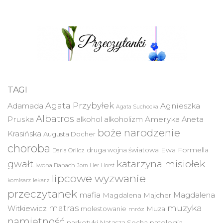
TAGI
Agata Przybyłek
Agnieszka
Adamada
Agata Suchocka
Albatros
Pruska
Ameryka
alkohol
alkoholizm
Aneta
boże narodzenie
Krasińska
Augusta Docher
choroba
druga wojna światowa
Ewa Formella
Daria Orlicz
katarzyna misiołek
gwałt
Iwona Banach
Jorn Lier Horst
lipcowe wyzwanie
lekarz
komisarz
przeczytanek
mafia
Magdalena
Magdalena Majcher
muzyka
matras
Witkiewicz
molestowanie
Muza
mróz
namiętność
narkotyki
Natasza Socha
patologia