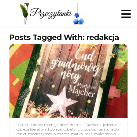
Posts Tagged With: redakcja
Posted in
dobre recenzje
,
dom
,
dramat
,
Facebook
,
jedzenie
,
1
kobieca literatura
,
kobieta
,
kobiety
,
Lit. polska
,
literatura dla
kobiet
,
macierzyństwo
,
mama
,
matka
,
mąż
,
małżeństwo
,