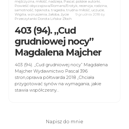
mężczyzna
,
miłość
,
nadzieja
,
Pascal
,
polskie autorki
,
Powieść obyczajowa/Romans/Erotyk
,
recenzja
,
rodzina
,
samotność
,
tęsknota
,
tragedia
,
trudna miłość
,
uczucie
,
Wigilia
,
wzruszenia
,
żałoba
,
życie
9 grudnia 2018
by
Przeczytanki Dorota Lińska-Złoch
403 (94). „Cud
grudniowej nocy”
Magdalena Majcher
403 (94). „Cud grudniowej nocy” Magdalena
Majcher Wydawnictwo Pascal 396
stron,oprawa półtwarda 2018 „Chciała
przygotować synów na wymagania, jakie
stawia współczesny…
Napisz do mnie