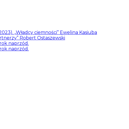
/2023). „Władcy ciemności” Ewelina Kasiuba
artnerzy” Robert Ostaszewski
rok naprzód.
rok naprzód.