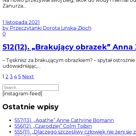
Na nowo przeżywał swój bieg, skok do wody i niemal odb
Zanurza…
1 listopada 2021
by Przeczytanki Dorota Lińska-Złoch
0
512(12). „Brakujący obrazek” Ann
– Tęsknisz za brakującym obrazkiem? – spytał ostrożnie
udowadniając,…
Stronicowanie
1
2
3
4
5
Next
wpisów
[instagram-feed]
Ostatnie wpisy
557(13). „Agathe” Anne Cathrine Bomann
556(12). „Czarodziej” Colm Toibin
555(11). „Dlaczego szczęśliwy człowiek nie żeni się 