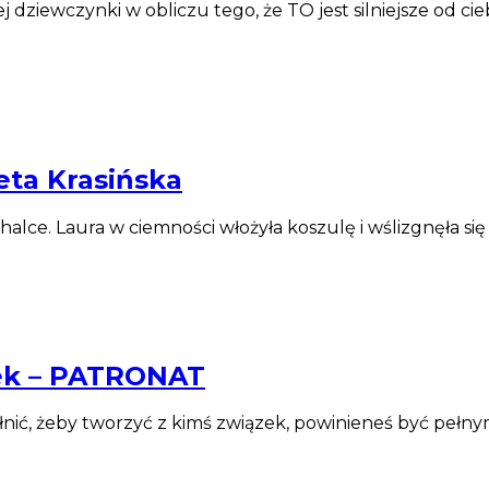
dziewczynki w obliczu tego, że TO jest silniejsze od cie
eta Krasińska
w halce. Laura w ciemności włożyła koszulę i wślizgnęła si
urek – PATRONAT
ełnić, żeby tworzyć z kimś związek, powinieneś być pełny