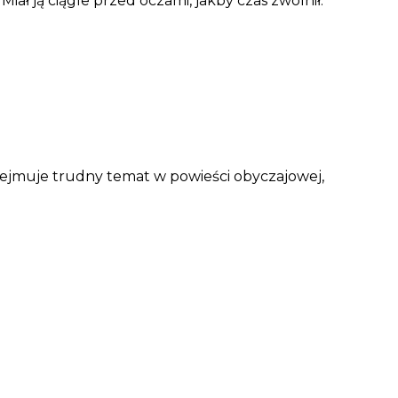
ał ją ciągle przed oczami, jakby czas zwolnił.
podejmuje trudny temat w powieści obyczajowej,