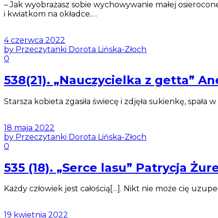
– Jak wyobrażasz sobie wychowywanie małej osieroconej 
i kwiatkom na okładce.…
4 czerwca 2022
by Przeczytanki Dorota Lińska-Złoch
0
538(21). „Nauczycielka z getta” An
Starsza kobieta zgasiła świecę i zdjęła sukienkę, spała 
18 maja 2022
by Przeczytanki Dorota Lińska-Złoch
0
535 (18). „Serce lasu” Patrycja Ż
Każdy człowiek jest całością[…]. Nikt nie może cię uzup
19 kwietnia 2022