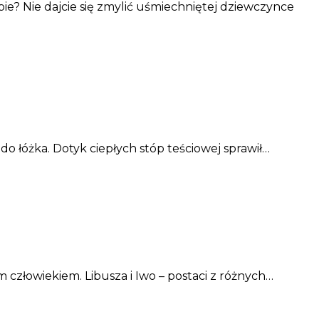
bie? Nie dajcie się zmylić uśmiechniętej dziewczynce
ę do łóżka. Dotyk ciepłych stóp teściowej sprawił…
m człowiekiem. Libusza i Iwo – postaci z różnych…