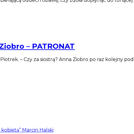
ierającą oddech obawę, czy zdoła dopłynąć do tonącej. Mi
a Ziobro – PATRONAT
 Piotrek. – Czy za siostrą? Anna Ziobro po raz kolejny 
z kobietą” Marcin Halski