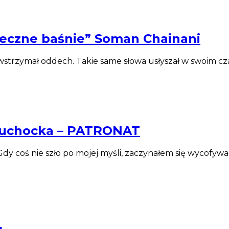
zpieczne baśnie” Soman Chainani
wstrzymał oddech. Takie same słowa usłyszał w swoim cza
 Suchocka – PATRONAT
. Gdy coś nie szło po mojej myśli, zaczynałem się wycof