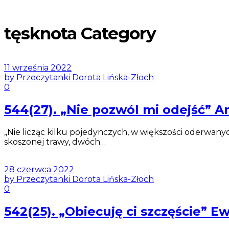
tęsknota Category
11 września 2022
by Przeczytanki Dorota Lińska-Złoch
0
544(27). „Nie pozwól mi odejść” 
„Nie licząc kilku pojedynczych, w większości oderwany
skoszonej trawy, dwóch…
28 czerwca 2022
by Przeczytanki Dorota Lińska-Złoch
0
542(25). „Obiecuję ci szczęście”