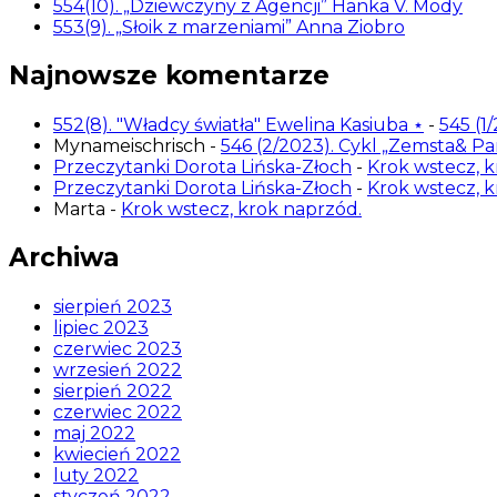
554(10). „Dziewczyny z Agencji” Hanka V. Mody
553(9). „Słoik z marzeniami” Anna Ziobro
Najnowsze komentarze
552(8). "Władcy światła" Ewelina Kasiuba ⋆
-
545 (1
Mynameischrisch
-
546 (2/2023). Cykl „Zemsta& P
Przeczytanki Dorota Lińska-Złoch
-
Krok wstecz, k
Przeczytanki Dorota Lińska-Złoch
-
Krok wstecz, k
Marta
-
Krok wstecz, krok naprzód.
Archiwa
sierpień 2023
lipiec 2023
czerwiec 2023
wrzesień 2022
sierpień 2022
czerwiec 2022
maj 2022
kwiecień 2022
luty 2022
styczeń 2022