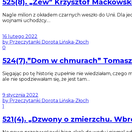
525(8). „Zew” Krzysztof Maćkowsk
Nagle milion z okładem czarnych weszło do Unii. Dla j
wojnami uchodźcy.…
16 lutego 2022
by Przeczytanki Dorota Lińska-Złoch
0
524(7).”Dom w chmurach” Tomasz
Sięgając po tę historię zupełnie nie wiedziałam, czeg
ale nie spodziewałam się, że jest tam…
9 stycznia 2022
by Przeczytanki Dorota Lińska-Złoch
1
521(4). „Dzwony o zmierzchu. Wb