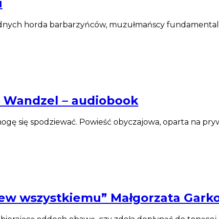
i
ednych horda barbarzyńców, muzułmańscy fundamentaliści
 Wandzel – audiobook
o mogę się spodziewać. Powieść obyczajowa, oparta na pr
rew wszystkiemu” Małgorzata Gark